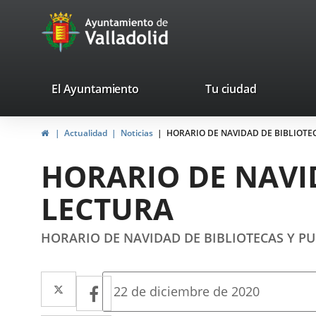
Portal
Saltar al contenido
avaTop
Web
del
Ayuntamiento
valladolid.es
El Ayuntamiento
Tu ciudad
de
Inicio
Actualidad
Noticias
HORARIO DE NAVIDAD DE BIBLIOTE
Valladolid
HORARIO DE NAVI
LECTURA
HORARIO DE NAVIDAD DE BIBLIOTECAS Y P
Twitter
Enlace
Facebook
Enlace
Fecha
22 de diciembre de 2020
de
a
a