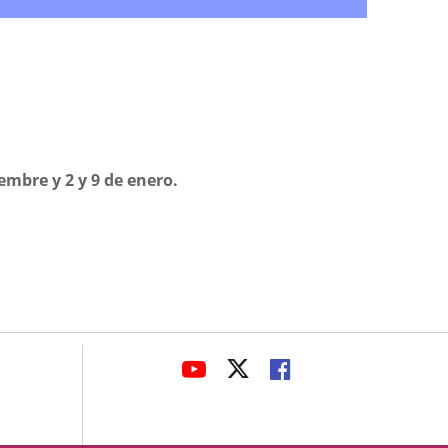
iembre y 2 y 9 de enero.
avaHeaderSocial
ENLACE
ENLACE
ENLACE
A
A
A
UNA
UNA
UNA
APLICACIÓN
APLICACIÓN
APLICACIÓN