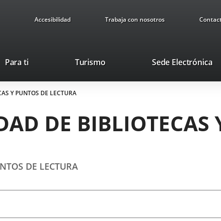
Accesibilidad
Trabaja con nosotros
Contac
Este
En
Para ti
Turismo
Sede Electrónica
enlace
a
se
u
CAS Y PUNTOS DE LECTURA
abrirá
ap
en
ex
DAD DE BIBLIOTECAS 
una
ventana
nueva.
UNTOS DE LECTURA