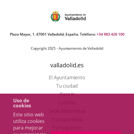
Plaza Mayor, 1. 47001 Valladolid, España. Teléfono:
+34 983 426 100
Copyright 2025 - Ayuntamiento de Valladolid
valladolid.es
El Ayuntamiento
Tu ciudad
Para ti
Uso de
Este
Turismo
cookies
enlace
Enlace
Sede Electrónica
Este sitio web
se
a
Transparencia
utiliza cookies
abrirá
una
para mejorar
Participación