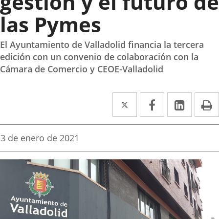
gestión y el futuro de
las Pymes
El Ayuntamiento de Valladolid financia la tercera
edición con un convenio de colaboración con la
Cámara de Comercio y CEOE-Valladolid
Twitter
Enlace
Facebook
Enlace
Linke
Enlace
I
a
a
a
una
una
una
Fecha
3 de enero de 2021
de
aplicación
aplicación
aplica
la
noticia
externa.
externa.
extern