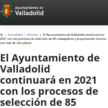
Portal
Saltar al contenido
Web
del
Ayuntamiento
Inicio
Actualidad
Noticias
El Ayuntamiento de Valladolid continuará en
2021 con los procesos de selección de 85 trabajadores y la promoción interna
de
con más de cien plazas
Valladolid
El Ayuntamiento de
Valladolid
continuará en 2021
con los procesos de
selección de 85