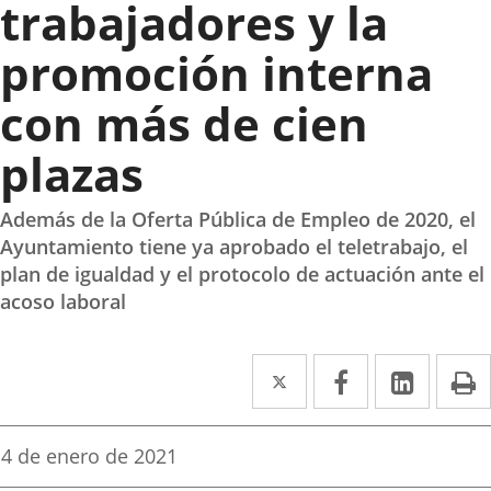
trabajadores y la
promoción interna
con más de cien
plazas
Además de la Oferta Pública de Empleo de 2020, el
Ayuntamiento tiene ya aprobado el teletrabajo, el
plan de igualdad y el protocolo de actuación ante el
acoso laboral
Twitter
Enlace
Facebook
Enlace
Linke
Enlace
I
a
a
a
una
una
una
Fecha
4 de enero de 2021
de
aplicación
aplicación
aplica