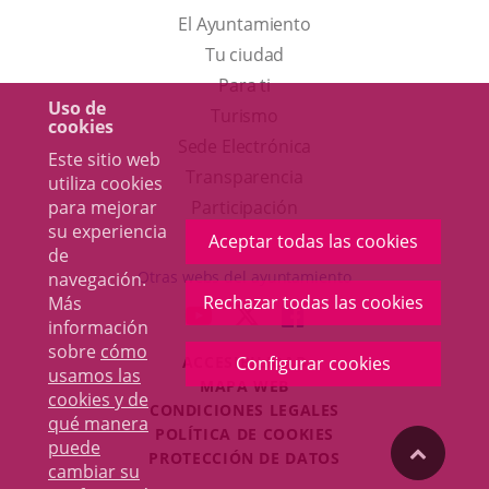
El Ayuntamiento
Tu ciudad
Para ti
Uso de
Este
Turismo
cookies
enlace
Enlace
Sede Electrónica
Este sitio web
se
a
Transparencia
utiliza cookies
abrirá
una
Participación
para mejorar
su experiencia
en
aplicación
Aceptar todas las cookies
de
una
externa.
Otras webs del ayuntamiento
navegación.
ventana
Rechazar todas las cookies
Más
aderSocial
ENLACE
ENLACE
ENLACE
información
nueva.
A
A
A
sobre
cómo
ACCESIBILIDAD
Configurar cookies
UNA
UNA
UNA
usamos las
MAPA WEB
APLICACIÓN
APLICACIÓN
APLICACIÓN
cookies y de
r
CONDICIONES LEGALES
EXTERNA.
EXTERNA.
EXTERNA.
qué manera
POLÍTICA DE COOKIES
puede
"Volver
PROTECCIÓN DE DATOS
cambiar su
Toggl