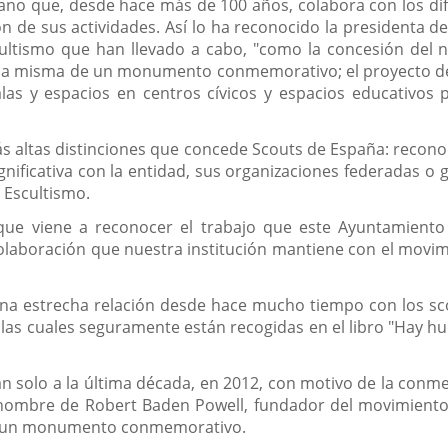
ano que, desde hace más de 100 años, colabora con los dife
ón de sus actividades. Así lo ha reconocido la presidenta de
ltismo que han llevado a cabo, "como la concesión del 
n la misma de un monumento conmemorativo; el proyecto de
as y espacios en centros cívicos y espacios educativos p
s altas distinciones que concede Scouts de España: reconoc
ificativa con la entidad, sus organizaciones federadas o gr
 Escultismo.
 que viene a reconocer el trabajo que este Ayuntamient
colaboración que nuestra institución mantiene con el movi
na estrecha relación desde hace mucho tiempo con los sco
 las cuales seguramente están recogidas en el libro "Hay hu
an solo a la última década, en 2012, con motivo de la conm
 nombre de Robert Baden Powell, fundador del movimiento 
có un monumento conmemorativo.