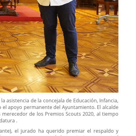
a asistencia de la concejala de Educación, Infancia,
do el apoyo permanente del Ayuntamiento. El alcalde
s merecedor de los Premios Scouts 2020, al tiempo
datura .
nte), el jurado ha querido premiar el respaldo y