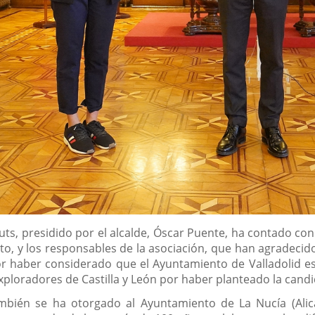
ts, presidido por el alcalde, Óscar Puente, ha contado con l
oto, y los responsables de la asociación, que han agradeci
r haber considerado que el Ayuntamiento de Valladolid e
xploradores de Castilla y León por haber planteado la candi
bién se ha otorgado al Ayuntamiento de La Nucía (Alica