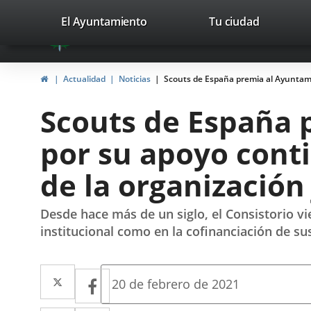
Portal
Saltar al contenido
valladolid.es
El Ayuntamiento
Tu ciudad
avaTop
Web
del
Inicio
Actualidad
Noticias
Scouts de España premia al Ayuntamie
Ayuntamiento
Scouts de España 
de
por su apoyo conti
Valladolid
de la organización
Desde hace más de un siglo, el Consistorio vi
institucional como en la cofinanciación de su
Twitter
Enlace
Facebook
Enlace
Fecha
20 de febrero de 2021
de
a
a
la