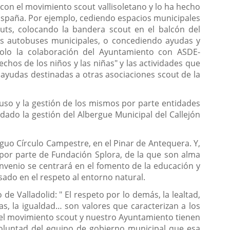
on el movimiento scout vallisoletano y lo ha hecho
 España. Por ejemplo, cediendo espacios municipales
outs, colocando la bandera scout en el balcón del
los autobuses municipales, o concediendo ayudas y
solo la colaboración del Ayuntamiento con ASDE-
hos de los niños y las niñas" y las actividades que
ayudas destinadas a otras asociaciones scout de la
 uso y la gestión de los mismos por parte entidades
ado la gestión del Albergue Municipal del Callejón
guo Círculo Campestre, en el Pinar de Antequera. Y,
 por parte de Fundación Splora, de la que son alma
onvenio se centrará en el fomento de la educación y
sado en el respeto al entorno natural.
e Valladolid: " El respeto por lo demás, la lealtad,
as, la igualdad… son valores que caracterizan a los
, el movimiento scout y nuestro Ayuntamiento tienen
voluntad del equipo de gobierno municipal que esa