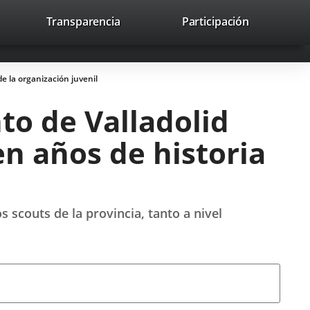
lace
Transparencia
Participación
avaHeaderSocial
Enlace
Enlace
Enlace
Buscar
to
Buscar
a
a
a
a
una
una
una
icación
aplicación
aplicación
aplicación
e la organización juvenil
erna.
externa.
externa.
externa.
to de Valladolid
n años de historia
 scouts de la provincia, tanto a nivel