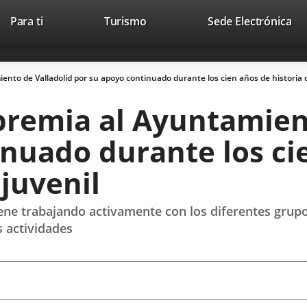
Este
En
Para ti
Turismo
Sede Electrónica
Accesibilidad
Trabaja con nosotros
Contac
enlace
a
se
un
abrirá
apl
nto de Valladolid por su apoyo continuado durante los cien años de historia d
en
ext
una
premia al Ayuntamien
ventana
nueva.
nuado durante los cie
 juvenil
ene trabajando activamente con los diferentes grupos
s actividades