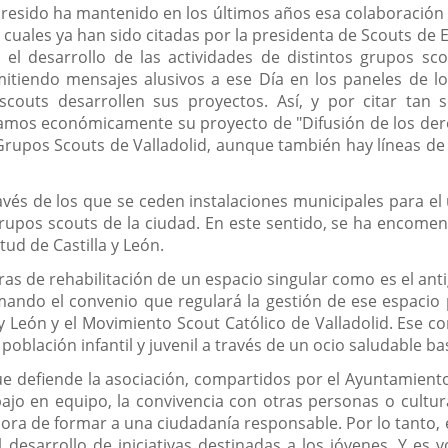
resido ha mantenido en los últimos años esa colaboración c
s cuales ya han sido citadas por la presidenta de Scouts de
 el desarrollo de las actividades de distintos grupos sc
mitiendo mensajes alusivos a ese Día en los paneles de 
couts desarrollen sus proyectos. Así, y por citar tan 
amos económicamente su proyecto de "Difusión de los derec
Grupos Scouts de Valladolid, aunque también hay líneas de 
vés de los que se ceden instalaciones municipales para el
rupos scouts de la ciudad. En este sentido, se ha encomend
tud de Castilla y León.
s de rehabilitación de un espacio singular como es el anti
imando el convenio que regulará la gestión de ese espacio
 León y el Movimiento Scout Católico de Valladolid. Ese c
oblación infantil y juvenil a través de un ocio saludable ba
e defiende la asociación, compartidos por el Ayuntamiento d
abajo en equipo, la convivencia con otras personas o cultur
 hora de formar a una ciudadanía responsable. Por lo tanto
esarrollo de iniciativas destinadas a los jóvenes. Y es 