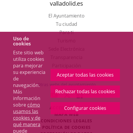
valladolid.es
El Ayuntamiento
Tu ciudad
Para ti
Uso de
Este
Turismo
cookies
enlace
Enlace
Sede Electrónica
Este sitio web
se
a
Transparencia
utiliza cookies
abrirá
una
para mejorar
Participación
su experiencia
en
aplicación
Aceptar todas las cookies
de
una
externa.
Otras webs del ayuntamiento
navegación.
ventana
Rechazar todas las cookies
Más
aderSocial
ENLACE
ENLACE
ENLACE
información
nueva.
A
A
A
sobre
cómo
ACCESIBILIDAD
Configurar cookies
UNA
UNA
UNA
usamos las
MAPA WEB
APLICACIÓN
APLICACIÓN
APLICACIÓN
cookies y de
r
CONDICIONES LEGALES
EXTERNA.
EXTERNA.
EXTERNA.
qué manera
POLÍTICA DE COOKIES
puede