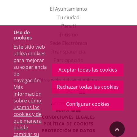
El Ayuntamiento
Tu ciudad
Para ti
Uso de
Este
Turismo
cookies
enlace
Enlace
Sede Electrónica
Este sitio web
se
a
Transparencia
utiliza cookies
abrirá
una
para mejorar
Participación
su experiencia
en
aplicación
Aceptar todas las cookies
de
una
externa.
Otras webs del ayuntamiento
navegación.
ventana
Rechazar todas las cookies
Más
aderSocial
ENLACE
ENLACE
ENLACE
información
nueva.
A
A
A
sobre
cómo
ACCESIBILIDAD
Configurar cookies
UNA
UNA
UNA
usamos las
MAPA WEB
APLICACIÓN
APLICACIÓN
APLICACIÓN
cookies y de
r
CONDICIONES LEGALES
EXTERNA.
EXTERNA.
EXTERNA.
qué manera
POLÍTICA DE COOKIES
puede
"Volver
PROTECCIÓN DE DATOS
cambiar su
Toggl