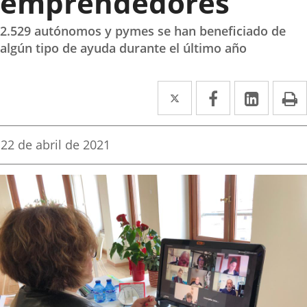
emprendedores
2.529 autónomos y pymes se han beneficiado de
algún tipo de ayuda durante el último año
Twitter
Enlace
Facebook
Enlace
Linke
Enlace
I
a
a
a
una
una
una
Fecha
22 de abril de 2021
de
aplicación
aplicación
aplica
la
noticia
externa.
externa.
extern