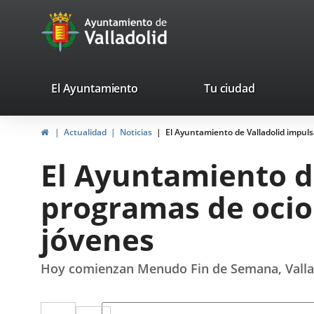
Portal
Saltar al contenido
avaTop
Web
del
Ayuntamiento
valladolid.es
El Ayuntamiento
Tu ciudad
de
Inicio
Actualidad
Noticias
El Ayuntamiento de Valladolid impulsa
Valladolid
El Ayuntamiento de
programas de ocio 
jóvenes
Hoy comienzan Menudo Fin de Semana, Vallatar
Twitter
Enlace