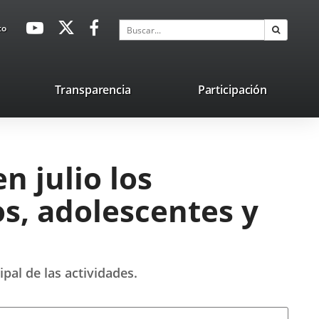
avaHeaderSocial
Enlace
Enlace
Enlace
Buscar
to
Buscar
a
a
a
una
una
una
aplicación
aplicación
aplicación
lace
Transparencia
Participación
externa.
externa.
externa.
na
licación
terna.
n julio los
s, adolescentes y
al de las actividades.