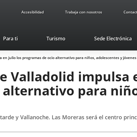
Accesibilidad
Trabaja con nosotros
Contac
Este
En
Para ti
Turismo
Sede Electrónica
enlace
a
se
u
 en julio los programas de ocio alternativo para niños, adolescentes y jóvenes
abrirá
ap
en
ex
 Valladolid impulsa e
una
ventana
alternativo para niño
nueva.
de y Vallanoche. Las Moreras será el centro princip