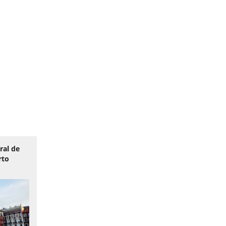
ral de
rto