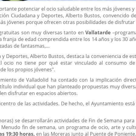
tante potenciar el ocio saludable entre los más jóvenes y e
pación Ciudadana y Deportes, Alberto Bustos, convencido 
ás jóvenes porque ofrecen otras posibilidades de disfrutar d
y gratuitas son muy diversas tanto en
Vallatarde
–programa
la franja de edad comprendida entre los 14 años y los 30 añ
lizadas de fantasmas,…
a y Deportes, Alberto Bustos, destaca la conveniencia de e
l ocio no tiene por qué estar vinculado al consumo de
de los propios jóvenes".
iento de Valladolid ha contado con la implicación directa
 título individual que han planteado propuestas muy diver
en disfrutar en espacios abiertos.
picentro de las actividades. De hecho, el Ayuntamiento es
0 horas) se desarrollarán actividades de Fin de Semana para
o. Menudo fin de semana, un programa de ocio, arte y cultur
las 19:30 horas,
en las Moreras junto al Puente de Poniente