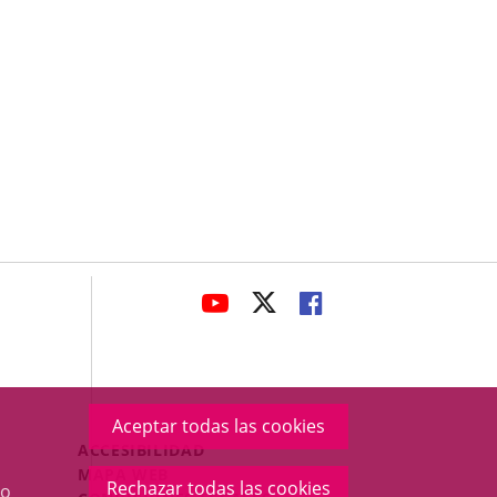
avaHeaderSocial
ENLACE
ENLACE
ENLACE
A
A
A
UNA
UNA
UNA
APLICACIÓN
APLICACIÓN
APLICACIÓN
EXTERNA.
EXTERNA.
EXTERNA.
Aceptar todas las cookies
Menú
ACCESIBILIDAD
Legal
MAPA WEB
Rechazar todas las cookies
o