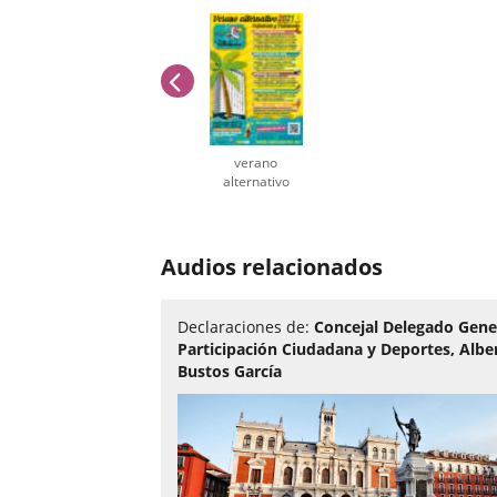
anterior
verano
alternativo
Número
de
Audios relacionados
diapositivas:
1
Declaraciones de:
Concejal Delegado Gene
Participación Ciudadana y Deportes, Albe
Bustos García