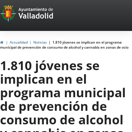
Portal
Saltar al contenido
Web
del
Ayuntamiento
Inicio
Actualidad
Noticias
1.810 jóvenes se implican en el programa
municipal de prevención de consumo de alcohol y cannabis en zonas de ocio
de
1.810 jóvenes se
Valladolid
implican en el
programa municipal
de prevención de
consumo de alcohol