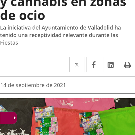
y cannabis en zonas
de ocio
La iniciativa del Ayuntamiento de Valladolid ha
tenido una receptividad relevante durante las
Fiestas
Twitter
Enlace
Facebook
Enlace
Linke
Enlace
I
a
a
a
una
una
una
Fecha
14 de septiembre de 2021
de
aplicación
aplicación
aplica
la
noticia
externa.
externa.
extern