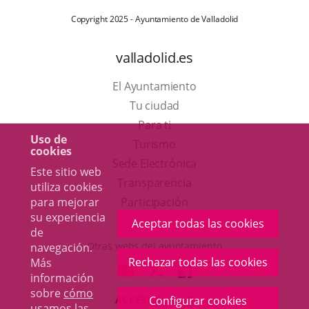
Copyright 2025 - Ayuntamiento de Valladolid
valladolid.es
El Ayuntamiento
Tu ciudad
Para ti
Uso de
Este
Turismo
cookies
enlace
Enlace
Sede Electrónica
Este sitio web
se
a
Transparencia
utiliza cookies
abrirá
una
para mejorar
Participación
su experiencia
en
aplicación
Aceptar todas las cookies
de
una
externa.
Otras webs del ayuntamiento
navegación.
ventana
Rechazar todas las cookies
Más
aderSocial
ENLACE
ENLACE
ENLACE
información
nueva.
A
A
A
sobre
cómo
ACCESIBILIDAD
Configurar cookies
UNA
UNA
UNA
usamos las