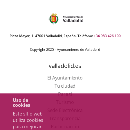
Plaza Mayor, 1. 47001 Valladolid, España. Teléfono:
+34 983 426 100
Copyright 2025 - Ayuntamiento de Valladolid
valladolid.es
El Ayuntamiento
Tu ciudad
Para ti
Uso de
Este
Turismo
cookies
enlace
Enlace
Sede Electrónica
Este sitio web
se
a
Transparencia
utiliza cookies
abrirá
una
para mejorar
Participación