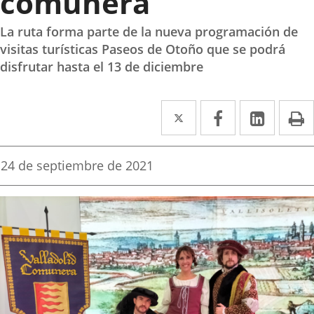
comunera
La ruta forma parte de la nueva programación de
visitas turísticas Paseos de Otoño que se podrá
disfrutar hasta el 13 de diciembre
Twitter
Enlace
Facebook
Enlace
Linke
Enlace
I
a
a
a
una
una
una
Fecha
24 de septiembre de 2021
de
aplicación
aplicación
aplica
la
noticia
externa.
externa.
extern