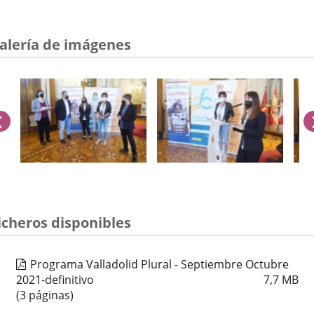
alería de imágenes
anterior
úmero
icheros disponibles
e
apositivas:
Programa Valladolid Plural - Septiembre Octubre
2021-definitivo
7,7
MB
(3 páginas)