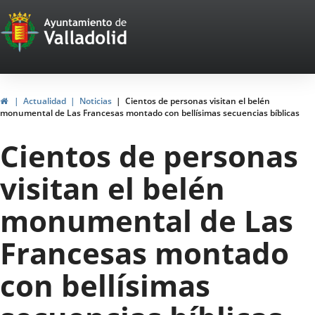
Portal
Saltar al contenido
Web
del
Ayuntamiento
Inicio
Actualidad
Noticias
Cientos de personas visitan el belén
monumental de Las Francesas montado con bellísimas secuencias bíblicas
de
Cientos de personas
Valladolid
visitan el belén
monumental de Las
Francesas montado
con bellísimas