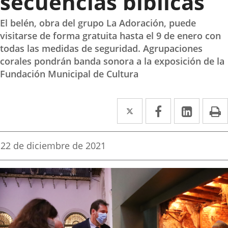
secuencias bíblicas
El belén, obra del grupo La Adoración, puede
visitarse de forma gratuita hasta el 9 de enero con
todas las medidas de seguridad. Agrupaciones
corales pondrán banda sonora a la exposición de la
Fundación Municipal de Cultura
Twitter
Enlace
Facebook
Enlace
Linke
Enlace
I
a
a
a
una
una
una
Fecha
22 de diciembre de 2021
de
aplicación
aplicación
aplica
la
noticia
externa.
externa.
extern