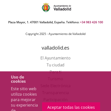
Plaza Mayor, 1. 47001 Valladolid, España. Teléfono:
+34 983 426 100
Copyright 2025 - Ayuntamiento de Valladolid
valladolid.es
El Ayuntamiento
Tu ciudad
Para ti
Uso de
Este
Turismo
cookies
enlace
Enlace
Sede Electrónica
Este sitio web
se
a
Transparencia
utiliza cookies
abrirá
una
Participación
para mejorar
su experiencia
en
aplicación
Aceptar todas las cookies
de