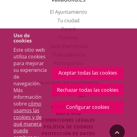
El Ayuntamiento
Tu ciudad
Para ti
Uso de
Este
Turismo
cookies
enlace
Enlace
Sede Electrónica
Este sitio web
se
a
Transparencia
utiliza cookies
abrirá
una
para mejorar
Participación
su experiencia
en
aplicación
Aceptar todas las cookies
de
una
externa.
Otras webs del ayuntamiento
navegación.
ventana
Rechazar todas las cookies
Más
aderSocial
ENLACE
ENLACE
ENLACE
información
nueva.
A
A
A
sobre
cómo
Configurar cookies
ACCESIBILIDAD
UNA
UNA
UNA
usamos las
MAPA WEB
APLICACIÓN
APLICACIÓN
APLICACIÓN
cookies y de
r
CONDICIONES LEGALES
EXTERNA.
EXTERNA.
EXTERNA.
qué manera
POLÍTICA DE COOKIES
puede
"Volver
PROTECCIÓN DE DATOS