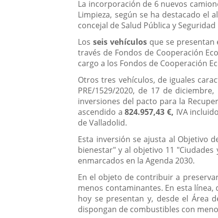
Descripción
La incorporación de 6 nuevos camione
Limpieza, según se ha destacado el alc
concejal de Salud Pública y Seguridad
Los
seis vehículos
que se presentan e
través de Fondos de Cooperación Eco
cargo a los Fondos de Cooperación Ec
Otros tres vehículos, de iguales car
PRE/1529/2020, de 17 de diciembre, 
inversiones del pacto para la Recuper
ascendido a
824.957,43 €,
IVA incluid
de Valladolid.
Esta inversión se ajusta al Objetivo 
bienestar" y al objetivo 11 "Ciudades
enmarcados en la Agenda 2030.
En el objeto de contribuir a preserva
menos contaminantes. En esta línea, 
hoy se presentan y, desde el Área d
dispongan de combustibles con menos 