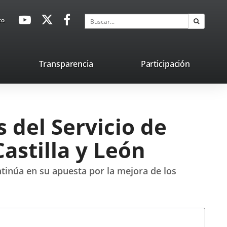
avaHeaderSocial
Enlace
Enlace
Enlace
Buscar
to
Buscar
a
a
a
una
una
una
aplicación
aplicación
aplicación
lace
Transparencia
Participación
externa.
externa.
externa.
na
licación
terna.
 del Servicio de
astilla y León
tinúa en su apuesta por la mejora de los