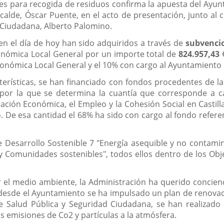
s para recogida de residuos confirma la apuesta del Ayunta
alde, Óscar Puente, en el acto de presentación, junto al co
 Ciudadana, Alberto Palomino.
n el día de hoy han sido adquiridos a través de
subvencio
nómica Local General por un importe total de
824.957,43
onómica Local General y el 10% con cargo al Ayuntamiento d
acterísticas, se han financiado con fondos procedentes de 
por la que se determina la cuantía que corresponde a ca
ación Económica, el Empleo y la Cohesión Social en Castilla
o. De esa cantidad el 68% ha sido con cargo al fondo refer
de Desarrollo Sostenible 7 "Energía asequible y no contamin
 y Comunidades sostenibles", todos ellos dentro de los Ob
r el medio ambiente, la Administración ha querido concienc
desde el Ayuntamiento se ha impulsado un plan de renovaci
e Salud Pública y Seguridad Ciudadana, se han realizado 
emisiones de Co2 y partículas a la atmósfera.