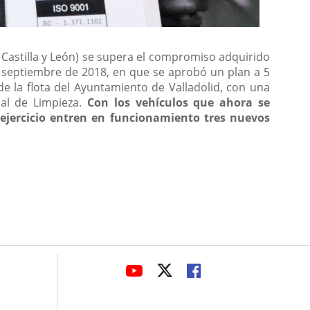
 Castilla y León) se supera el compromiso adquirido
e septiembre de 2018, en que se aprobó un plan a 5
 la flota del Ayuntamiento de Valladolid, con una
pal de Limpieza.
Con los vehículos que ahora se
 ejercicio entren en funcionamiento tres nuevos
avaHeaderSocial
ENLACE
ENLACE
ENLACE
A
A
A
UNA
UNA
UNA