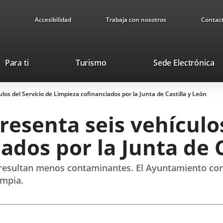
Accesibilidad
Trabaja con nosotros
Contac
Este
En
Para ti
Turismo
Sede Electrónica
enlace
a
se
u
os del Servicio de Limpieza cofinanciados por la Junta de Castilla y León
abrirá
ap
en
ex
esenta seis vehículos
una
ventana
ados por la Junta de C
nueva.
, resultan menos contaminantes. El Ayuntamiento con
impia.