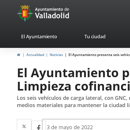
Portal
Saltar al contenido
avaTop
Web
del
Ayuntamiento
valladolid.es
El Ayuntamiento
Tu ciudad
de
Inicio
Actualidad
Noticias
El Ayuntamiento presenta seis vehícul
Valladolid
El Ayuntamiento pr
Limpieza cofinanci
Los seis vehículos de carga lateral, con GNC
medios materiales para mantener la ciudad l
Twitter
Enlace
Facebook
Enlace
Fecha
3 de mayo de 2022