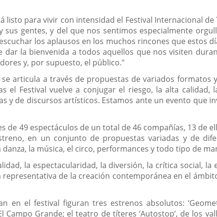
tá listo para vivir con intensidad el Festival Internacional d
 y sus gentes, y del que nos sentimos especialmente orgul
a escuchar los aplausos en los muchos rincones que estos dí
 dar la bienvenida a todos aquellos que nos visiten duran
dores y, por supuesto, el público."
 se articula a través de propuestas de variados formatos y 
el Festival vuelve a conjugar el riesgo, la alta calidad, la
ideas y de discursos artísticos. Estamos ante un evento que 
s de 49 espectáculos de un total de 46 compañías, 13 de ell
treno, en un conjunto de propuestas variadas y de difere
la danza, la música, el circo, performances y todo tipo de ma
lidad, la espectacularidad, la diversión, la crítica social, la
 representativa de la creación contemporánea en el ámbito 
n en el festival figuran tres estrenos absolutos: ‘Geometr
l Campo Grande; el teatro de títeres ‘Autostop’, de los val