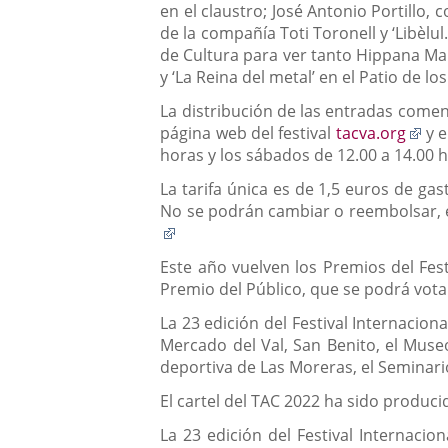
en el claustro; José Antonio Portillo, 
de la compañía Toti Toronell y ‘Libèlul
de Cultura para ver tanto Hippana Mal
y ‘La Reina del metal’ en el Patio de los
La distribución de las entradas comenz
Enl
página web del festival
tacva.org
y e
a
horas y los sábados de 12.00 a 14.00 
un
La tarifa única es de 1,5 euros de ga
apl
No se podrán cambiar o reembolsar, ex
ext
Enlace
a
Este año vuelven los Premios del Fest
una
Premio del Público, que se podrá votar
aplicación
externa.
La 23 edición del Festival Internacion
Mercado del Val, San Benito, el Museo
deportiva de Las Moreras, el Seminario,
El cartel del TAC 2022 ha sido produci
La 23 edición del Festival Internacio