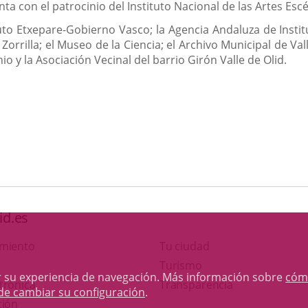
a con el patrocinio del Instituto Nacional de las Artes Escén
uto Etxepare-Gobierno Vasco; la Agencia Andaluza de Instit
Zorrilla; el Museo de la Ciencia; el Archivo Municipal de Val
io y la Asociación Vecinal del barrio Girón Valle de Olid.
id.es
amiento
Tu ciudad
Este
Turismo
rar su experiencia de navegación. Más información sobre
cóm
Enlace
enlace
trónica
Transparencia
de cambiar su configuración
.
a
se
ción