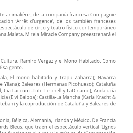
ette animalière’, de la compañía francesa Compagnie
tación ‘Arrêt d’urgence’, de los también franceses
l espectáculo de circo y teatro físico contemporáneo
pana.Maleta. Mireia Miracle Company preestrenará el
 de Cultura, Ramiro Vergaz y el Mono Habitado. Como
Esa gente.
ala, El mono habitado y Trapu Zaharra); Navarra
 e Yllana); Baleares (Hermanas Picohueso); Cataluña
, Cia Laitrum -Toti Toronell y LaDinamo); Andalucía
cia (Elvi Balboa); Castilla-La Mancha (Karla Kracht &
 Esteban) y la coproducción de Cataluña y Baleares de
nia, Bélgica, Alemania, Irlanda y México. De Francia
rds Bleus, que traen el espectáculo vertical ‘Lignes