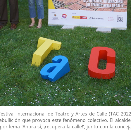
Festival Internacional de Teatro y Artes de Calle (TAC 202
 ebullición que provoca este fenómeno colectivo. El alcald
or lema ‘Ahora sí, ¡recupera la calle!’, junto con la conce