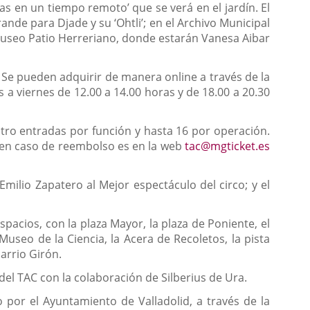
adas en un tiempo remoto’ que se verá en el jardín. El
rande para Djade y su ‘Ohtli’; en el Archivo Municipal
 Museo Patio Herreriano, donde estarán Vanesa Aibar
. Se pueden adquirir de manera online a través de la
nes a viernes de 12.00 a 14.00 horas y de 18.00 a 20.30
atro entradas por función y hasta 16 por operación.
o en caso de reembolso es en la web
tac@mgticket.es
Emilio Zapatero al Mejor espectáculo del circo; y el
spacios, con la plaza Mayor, la plaza de Poniente, el
useo de la Ciencia, la Acera de Recoletos, la pista
barrio Girón.
del TAC con la colaboración de Silberius de Ura.
o por el Ayuntamiento de Valladolid, a través de la