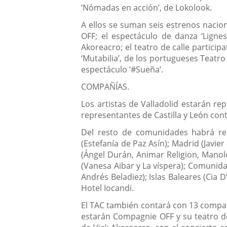
‘Nómadas en acción’, de Lokolook.
A ellos se suman seis estrenos nacion
OFF; el espectáculo de danza ‘Lignes
Akoreacro; el teatro de calle partici
‘Mutabilia’, de los portugueses Teatr
espectáculo ‘#Sueña’.
COMPAÑÍAS.
Los artistas de Valladolid estarán re
representantes de Castilla y León co
Del resto de comunidades habrá rep
(Estefanía de Paz Asín); Madrid (Javi
(Ángel Durán, Animar Religion, Manolo
(Vanesa Aibar y La víspera); Comunidad
Andrés Beladiez); Islas Baleares (Cia 
Hotel Iocandi.
El TAC también contará con 13 compañí
estarán Compagnie OFF y su teatro de c