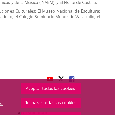
icas y de la Música (INAEM), y El Norte de Castilla.
uciones Culturales; El Museo Nacional de Escultura;
ladolid; el Colegio Seminario Menor de Valladolid; el
avaHeaderSocial
ENLACE
ENLACE
ENLACE
A
A
A
Aceptar todas las cookies
UNA
UNA
UNA
APLICACIÓN
APLICACIÓN
APLICACIÓN
Rechazar todas las cookies
o
EXTERNA.
EXTERNA.
EXTERNA.
Menú
ACCESIBILIDAD