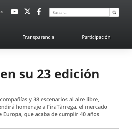
avaHeaderSocial
Enlace
Enlace
Enlace
Buscar
to
Buscar
a
a
a
una
una
una
aplicación
aplicación
aplicación
lace
Transparencia
Participación
externa.
externa.
externa.
na
licación
terna.
 en su 23 edición
 compañías y 38 escenarios al aire libre,
rendirá homenaje a FiraTàrrega, el mercado
de Europa, que acaba de cumplir 40 años