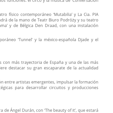
dos funciones: el circo y la música de ‘Conversación
ro físico contemporáneo ‘Mutabilia’ y La Cia. PIA
ndrá de la mano de Teatr Biuro Podróży y su teatro
arama’ y de Bélgica Den Draad, con una instalación
poráneo ‘Tunnel’ y la méxico-española Djade y el
cas con más trayectoria de España y una de las más
ere destacar su gran escaparate de la actualidad
ón entre artistas emergentes, impulsar la formación
tégicas para desarrollar circuitos y producciones
a de Ángel Durán, con ‘The beauty of it’, que estará