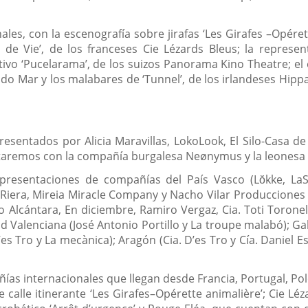
ales, con la escenografía sobre jirafas ‘Les Girafes –Opér
 de Vie’, de los franceses Cie Lézards Bleus; la represen
pativo ‘Pucelarama’, de los suizos Panorama Kino Theatre; e
o do Mar y los malabares de ‘Tunnel’, de los irlandeses Hip
presentados por Alicia Maravillas, LokoLook, El Silo-Casa
ntaremos con la compañía burgalesa Neønymus y la leonesa 
resentaciones de compañías del País Vasco (Lŏkke, LaS
er Riera, Mireia Miracle Company y Nacho Vilar Producciones
 Alcántara, En diciembre, Ramiro Vergaz, Cia. Toti Toronell
 Valenciana (José Antonio Portillo y La troupe malabó); Gali
D’es Tro y La mecànica); Aragón (Cia. D’es Tro y Cía. Daniel
as internacionales que llegan desde Francia, Portugal, Polo
alle itinerante ‘Les Girafes–Opérette animalière’; Cie Léza