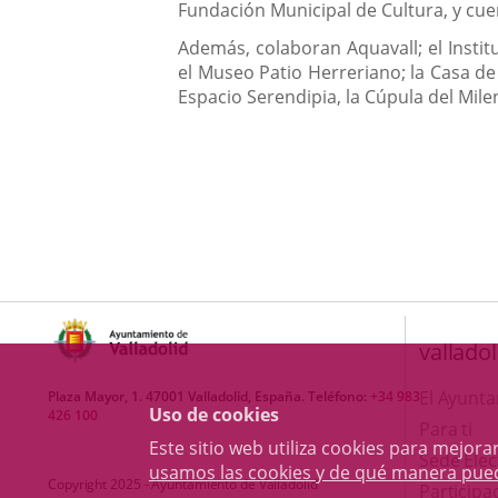
Fundación Municipal de Cultura, y cuent
Además, colaboran Aquavall; el Instit
el Museo Patio Herreriano; la Casa de 
Espacio Serendipia, la Cúpula del Milen
valladol
El Ayunt
Plaza Mayor, 1. 47001 Valladolid, España. Teléfono:
+34 983
Uso de cookies
426 100
Para ti
Este sitio web utiliza cookies para mejo
Sede Elec
usamos las cookies y de qué manera pue
Copyright 2025 - Ayuntamiento de Valladolid
Participa