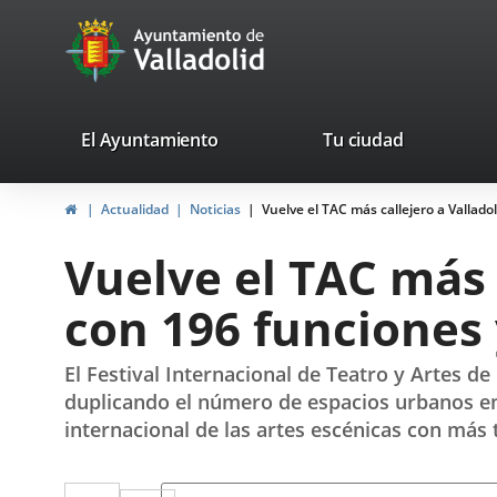
Portal
Saltar al contenido
avaTop
Web
del
Ayuntamiento
valladolid.es
El Ayuntamiento
Tu ciudad
de
Inicio
Actualidad
Noticias
Vuelve el TAC más callejero a Vallado
Valladolid
Vuelve el TAC más 
con 196 funciones 
El Festival Internacional de Teatro y Artes de
duplicando el número de espacios urbanos en 
internacional de las artes escénicas con más