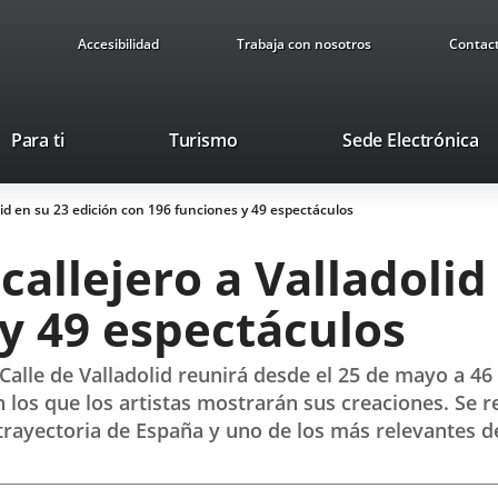
Accesibilidad
Trabaja con nosotros
Contac
Este
En
Para ti
Turismo
Sede Electrónica
enlace
a
se
u
lid en su 23 edición con 196 funciones y 49 espectáculos
abrirá
ap
en
ex
callejero a Valladolid
una
ventana
y 49 espectáculos
nueva.
 Calle de Valladolid reunirá desde el 25 de mayo a 46
los que los artistas mostrarán sus creaciones. Se 
 trayectoria de España y uno de los más relevantes 