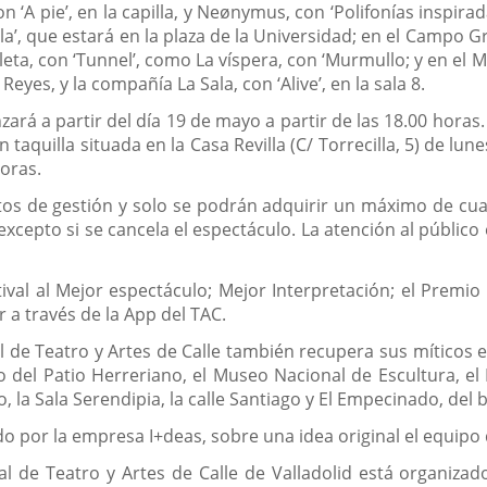
con ‘A pie’, en la capilla, y Neønymus, con ‘Polifonías inspir
.la’, que estará en la plaza de la Universidad; en el Campo G
eta, con ‘Tunnel’, como La víspera, con ‘Murmullo; y en el
 Reyes, y la compañía La Sala, con ‘Alive’, en la sala 8.
ará a partir del día 19 de mayo a partir de las 18.00 horas
ace
n taquilla situada en la Casa Revilla (C/ Torrecilla, 5) de lu
horas.
a
stos de gestión y solo se podrán adquirir un máximo de cu
icación
cepto si se cancela el espectáculo. La atención al públic
erna.
ival al Mejor espectáculo; Mejor Interpretación; el Premio 
 a través de la App del TAC.
al de Teatro y Artes de Calle también recupera sus míticos e
 del Patio Herreriano, el Museo Nacional de Escultura, el M
 la Sala Serendipia, la calle Santiago y El Empecinado, del 
do por la empresa I+deas, sobre una idea original el equipo 
nal de Teatro y Artes de Calle de Valladolid está organizad