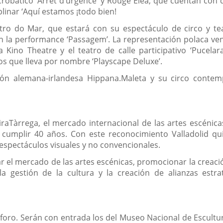
acrobático ‘Arrêt d’urgence’ y Rouge Eléa, que cuentan con 
plinar ‘Aquí estamos ¡todo bien!
o do Mar, que estará con su espectáculo de circo y teat
con la performance ‘Passagem’. La representación polaca ve
ma Kino Theatre y el teatro de calle participativo ‘Pucel
os que lleva por nombre ‘Playscape Deluxe’.
ión alemana-irlandesa Hippana.Maleta y su circo contem
iraTàrrega, el mercado internacional de las artes escéni
cumplir 40 años. Con este reconocimiento Valladolid qui
s espectáculos visuales y no convencionales.
ar el mercado de las artes escénicas, promocionar la creaci
la gestión de la cultura y la creación de alianzas estra
aforo. Serán con entrada los del Museo Nacional de Escultur