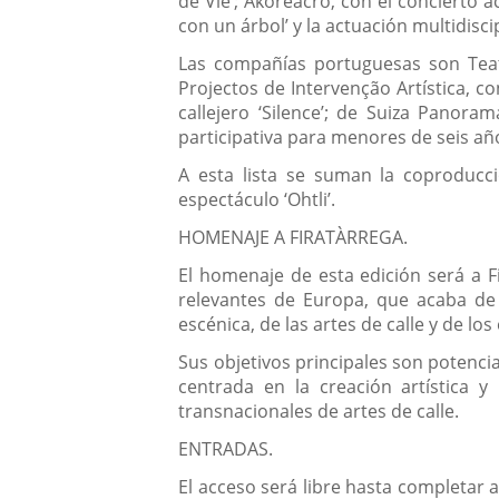
de Vie’; Akoreacro, con el concierto 
con un árbol’ y la actuación multidisci
Las compañías portuguesas son Teatr
Projectos de Intervenção Artística, 
callejero ‘Silence’; de Suiza Panora
participativa para menores de seis añ
A esta lista se suman la coproducc
espectáculo ‘Ohtli’.
HOMENAJE A FIRATÀRREGA.
El homenaje de esta edición será a F
relevantes de Europa, que acaba de 
escénica, de las artes de calle y de lo
Sus objetivos principales son potenci
centrada en la creación artística y 
transnacionales de artes de calle.
ENTRADAS.
El acceso será libre hasta completar 