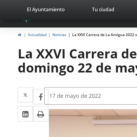
Portal
Saltar al contenido
valladolid.es
El Ayuntamiento
Tu ciudad
avaTop
Web
del
Inicio
Actualidad
Noticias
La XXVI Carrera de La Antigua 2022 
Ayuntamiento
La XXVI Carrera de
de
domingo 22 de ma
Valladolid
Twitter
Enlace
Facebook
Enlace
Fecha
17 de mayo de 2022
de
a
a
la
LinkedIn
Enlace
Imprimir
una
noticia
una
a
aplicación
aplicación
una
externa.
externa.