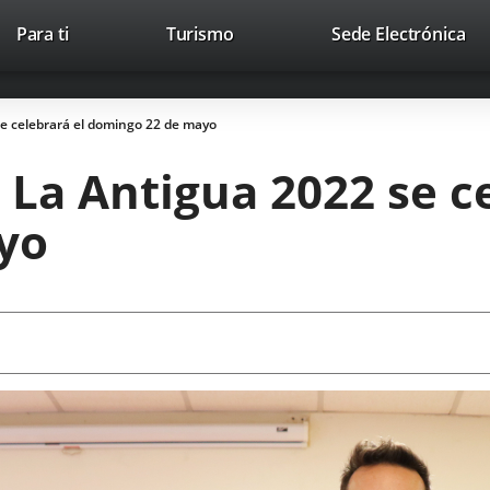
Este
En
Para ti
Turismo
Sede Electrónica
Accesibilidad
Trabaja con nosotros
Contac
enlace
a
se
un
abrirá
apl
se celebrará el domingo 22 de mayo
en
ext
una
 La Antigua 2022 se c
ventana
nueva.
yo