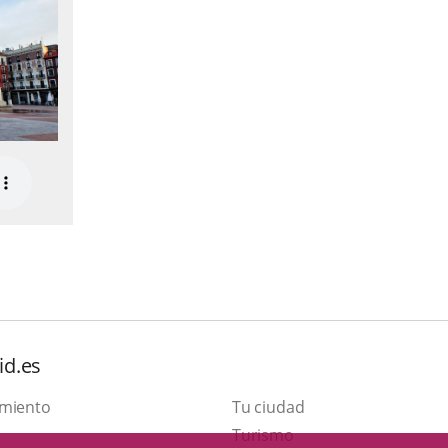
id.es
amiento
Tu ciudad
Este
Turismo