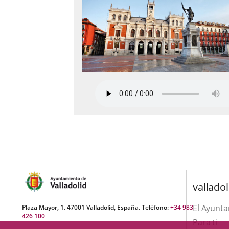
valladol
El Ayunt
Plaza Mayor, 1. 47001 Valladolid, España. Teléfono:
+34 983
426 100
Para ti