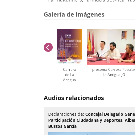
Galería de imágenes
anterior
Carrera
presenta Carrera Popula
de La
La Antigua JO
Antigua
cartel
Número
WEB ()
de
Audios relacionados
diapositivas:
3
Declaraciones de:
Concejal Delegado Gene
Participación Ciudadana y Deportes, Albe
Bustos García