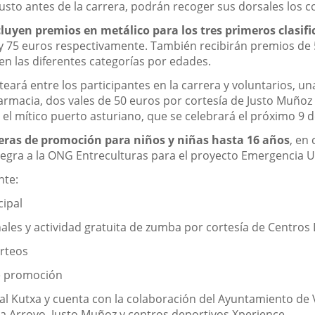
justo antes de la carrera, podrán recoger sus dorsales los 
cluyen premios en metálico para los tres primeros clasif
y 75 euros respectivamente. También recibirán premios de 5
n las diferentes categorías por edades.
eará entre los participantes en la carrera y voluntarios, un
rmacia, dos vales de 50 euros por cortesía de Justo Muñoz 
, el mítico puerto asturiano, que se celebrará el próximo 9 
eras de promoción para niños y niñas hasta 16 años
, en
tegra a la ONG Entreculturas para el proyecto Emergencia U
nte:
cipal
onales y actividad gratuita de zumba por cortesía de Centro
orteos
de promoción
al Kutxa y cuenta con la colaboración del Ayuntamiento de
 Arroyo, Justo Muñoz y centros deportivos Xperience.