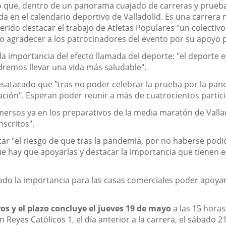
do que, dentro de un panorama cuajado de carreras y prueba
 en el calendario deportivo de Valladolid. Es una carrera 
erido destacar el trabajo de Atletas Populares "un colectiv
o agradecer a los patrocinadores del evento por su apoyo p
a importancia del efecto llamada del deporte: "el deporte e
dremos llevar una vida más saludable".
desatacado que "tras no poder celebrar la prueba por la p
ación". Esperan poder reunir a más de cuatrocientos partic
ersos ya en los preparativos de la media maratón de Vallad
nscritos".
tar "el riesgo de que tras la pandemia, por no haberse podi
que hay que apoyarlas y destacar la importancia que tienen 
ado la importancia para las casas comerciales poder apoyar
uros y el plazo concluye el jueves 19 de mayo
a las 15 horas
n Reyes Católicos 1, el día anterior a la carrera, el sábado 