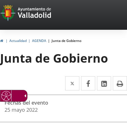
Portal
Saltar al contenido
Web
del
Ayuntamiento
Inicio
Actualidad
AGENDA
Junta de Gobierno
de
Junta de Gobierno
Valladolid
Twitter
Enlace
Facebook
Enlace
Linke
Enlace
I
a
a
a
Datos
una
una
una
Fechas del evento
del
aplicación
aplicación
aplica
25
mayo
2022
evento
externa.
externa.
extern