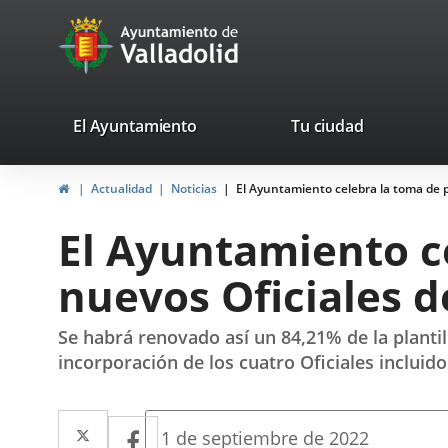
Portal
Saltar al contenido
avaTop
Web
del
Ayuntamiento
valladolid.es
El Ayuntamiento
Tu ciudad
de
Inicio
Actualidad
Noticias
El Ayuntamiento celebra la toma de p
Valladolid
El Ayuntamiento c
nuevos Oficiales d
Se habrá renovado así un 84,21% de la plantill
incorporación de los cuatro Oficiales incluid
Twitter
Enlace
Facebook
Enlace
Fecha
1 de septiembre de 2022