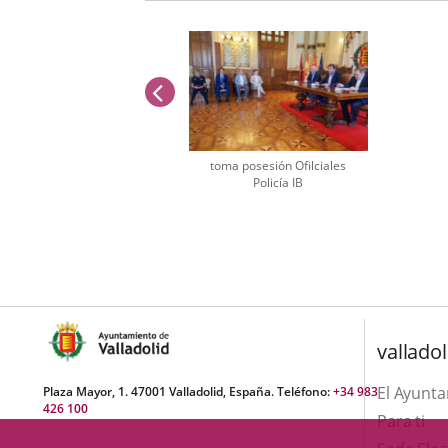
anterior
toma posesión Ofilciales
Policía IB
Número
de
diapositivas:
1
valladol
El Ayunt
Plaza Mayor, 1. 47001 Valladolid, España. Teléfono:
+34 983
426 100
Para ti