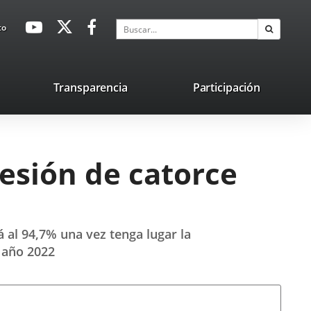
avaHeaderSocial
Enlace
Enlace
Enlace
Buscar
to
Buscar
a
a
a
una
una
una
aplicación
aplicación
aplicación
lace
Transparencia
Participación
externa.
externa.
externa.
na
licación
terna.
esión de catorce
á al 94,7% una vez tenga lugar la
l año 2022