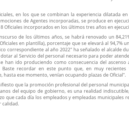
iales, en los que se combinan la experiencia dilatada en 
romociones de Agentes incorporadas, se produce en ejecuc
18 Oficiales incorporados en los últimos tres años en ejecu
nscurso de los últimos años, se habrá renovado un 84,21% d
ficiales en plantilla), porcentaje que se elevará al 94,7% un
lico correspondiente al año 2022" ha señalado el alcalde d
 dotar al Servicio del personal necesario para poder atende
e se han ido produciendo como consecuencia del ascenso 
. Baste recordar en este punto que, en muy recientes
, hasta ese momento, venían ocupando plazas de Oficial".
iesto que la promoción profesional del personal municipal,
nos del equipo de gobierno, es una realidad indiscutible
rzo que cada día los empleados y empleadas municipales rea
 calidad.