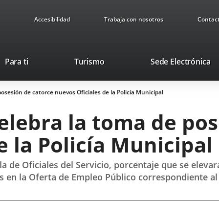
Accesibilidad
Trabaja con nosotros
Contac
Este
En
Para ti
Turismo
Sede Electrónica
enlace
a
se
u
osesión de catorce nuevos Oficiales de la Policía Municipal
abrirá
ap
en
ex
elebra la toma de pos
una
ventana
e la Policía Municipal
nueva.
a de Oficiales del Servicio, porcentaje que se elevar
os en la Oferta de Empleo Público correspondiente a