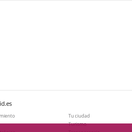
id.es
amiento
Tu ciudad
Este
Turismo