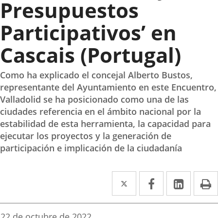
Presupuestos
Participativos’ en
Cascais (Portugal)
Como ha explicado el concejal Alberto Bustos,
representante del Ayuntamiento en este Encuentro,
Valladolid se ha posicionado como una de las
ciudades referencia en el ámbito nacional por la
estabilidad de esta herramienta, la capacidad para
ejecutar los proyectos y la generación de
participación e implicación de la ciudadanía
Twitter
Enlace
Facebook
Enlace
Linke
Enlace
I
a
a
a
una
una
una
Fecha
22 de octubre de 2022