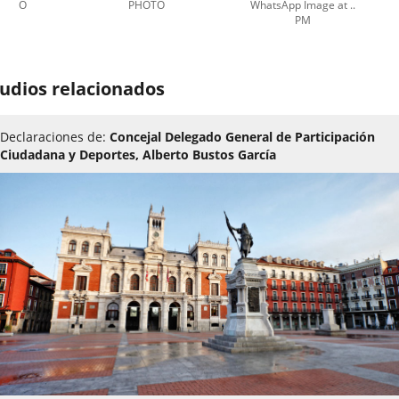
HOTO
PHOTO
WhatsApp Image at ..
PM
úmero
e
udios relacionados
apositivas:
Declaraciones de:
Concejal Delegado General de Participación
Ciudadana y Deportes, Alberto Bustos García