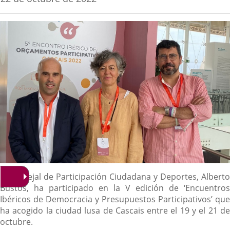
de
aplicación
aplicación
aplica
la
noticia
externa.
externa.
extern
Descripción
El concejal de Participación Ciudadana y Deportes, Alberto
Bustos, ha participado en la V edición de ‘Encuentros
Ibéricos de Democracia y Presupuestos Participativos’ que
ha acogido la ciudad lusa de Cascais entre el 19 y el 21 de
octubre.