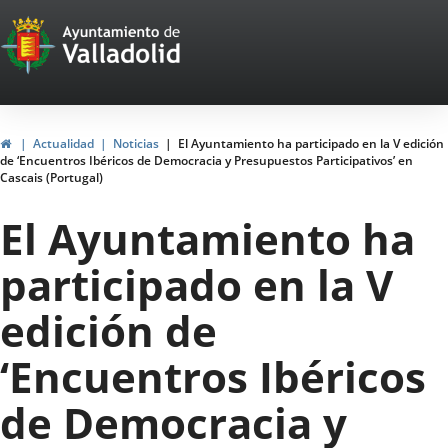
Portal
Saltar al contenido
Web
del
Ayuntamiento
Inicio
Actualidad
Noticias
El Ayuntamiento ha participado en la V edición
de ‘Encuentros Ibéricos de Democracia y Presupuestos Participativos’ en
de
Cascais (Portugal)
Valladolid
El Ayuntamiento ha
participado en la V
edición de
‘Encuentros Ibéricos
de Democracia y