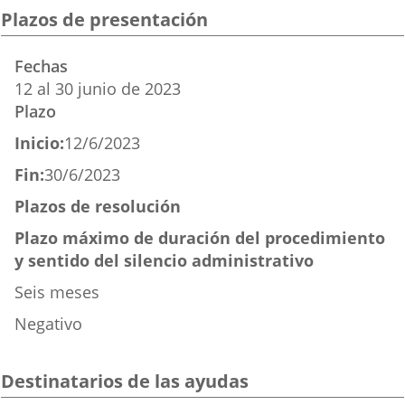
una
una
una
Plazos de presentación
aplicación
aplicación
aplicación
Fechas
externa.
externa.
externa.
12
al
30
junio
de 2023
Plazo
Inicio:
12/6/2023
Fin:
30/6/2023
Plazos de resolución
Plazo máximo de duración del procedimiento
y sentido del silencio administrativo
Seis meses
Negativo
Destinatarios de las ayudas