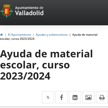
Portal
Jump to content
Web
del
Ayuntamiento
Home
El Ayuntamiento
Ayudas y subvenciones
Ayuda de material
escolar, curso 2023/2024
de
Ayuda de material
Valladolid
escolar, curso
2023/2024
Twitter
Enlace
Facebook
Enlace
Linkedin
Enlace
Image
P
a
a
a