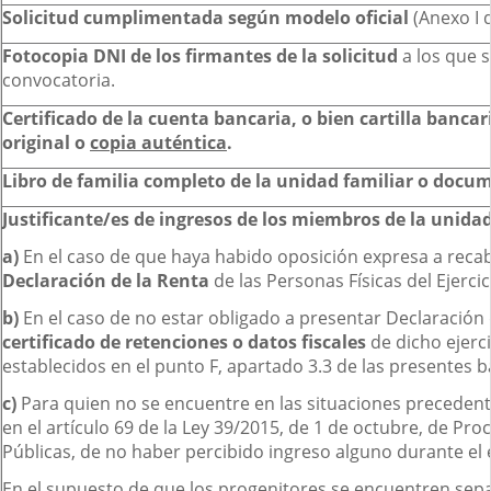
Solicitud cumplimentada según modelo oficial
(Anexo I 
Fotocopia DNI de los firmantes de la solicitud
a los que 
convocatoria.
Certificado de la cuenta bancaria, o bien cartilla banca
original o
copia auténtica
.
Libro de familia completo de la unidad familiar o docu
Justificante/es de ingresos de los miembros de la unidad
a)
En el caso de que haya habido oposición expresa a recaba
Declaración de la Renta
de las Personas Físicas del Ejerci
b)
En el caso de no estar obligado a presentar Declaración d
certificado de retenciones o datos fiscales
de dicho ejerc
establecidos en el punto F, apartado 3.3 de las presentes b
c)
Para quien no se encuentre en las situaciones preceden
en el artículo 69 de la Ley 39/2015, de 1 de octubre, de P
Públicas, de no haber percibido ingreso alguno durante el e
En el supuesto de que los progenitores se encuentren sepa