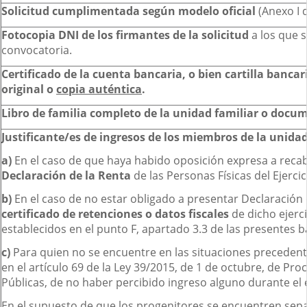
Solicitud cumplimentada según modelo oficial
(Anexo I 
Fotocopia DNI de los firmantes de la solicitud
a los que 
convocatoria.
Certificado de la cuenta bancaria, o bien cartilla banca
original o
copia auténtica
.
Libro de familia completo de la unidad familiar o docu
Justificante/es de ingresos de los miembros de la unidad
a)
En el caso de que haya habido oposición expresa a recaba
Declaración de la Renta
de las Personas Físicas del Ejerci
b)
En el caso de no estar obligado a presentar Declaración d
certificado de retenciones o datos fiscales
de dicho ejerc
establecidos en el punto F, apartado 3.3 de las presentes b
c)
Para quien no se encuentre en las situaciones preceden
en el artículo 69 de la Ley 39/2015, de 1 de octubre, de P
Públicas, de no haber percibido ingreso alguno durante el e
En el supuesto de que los progenitores se encuentren sepa