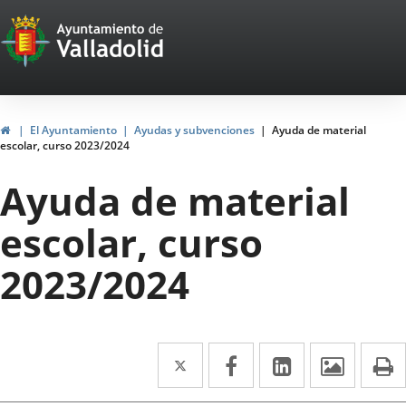
Portal
Saltar al contenido
Web
del
Ayuntamiento
Inicio
El Ayuntamiento
Ayudas y subvenciones
Ayuda de material
escolar, curso 2023/2024
de
Ayuda de material
Valladolid
escolar, curso
2023/2024
Twitter
Enlace
Facebook
Enlace
LinkedIn
Enlace
Imáge
I
a
a
a