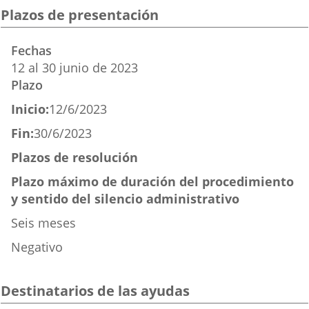
una
una
una
Plazos de presentación
aplicación
aplicación
aplicación
Fechas
externa.
externa.
externa.
12
al
30
junio
de 2023
Plazo
Inicio:
12/6/2023
Fin:
30/6/2023
Plazos de resolución
Plazo máximo de duración del procedimiento
y sentido del silencio administrativo
Seis meses
Negativo
Destinatarios de las ayudas