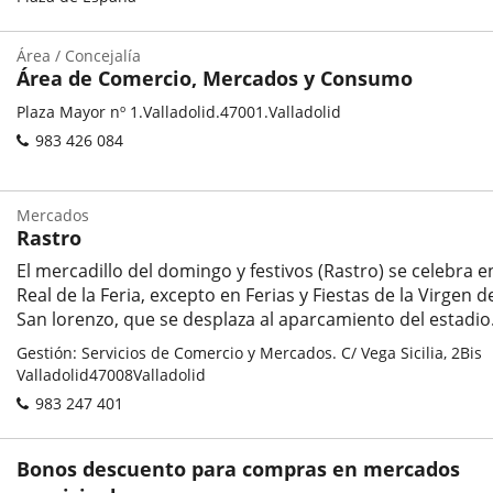
address
aplicación
externa.
Área / Concejalía
Área de Comercio, Mercados y Consumo
Categoría
Postal
Plaza Mayor nº 1.
Valladolid.
47001.
Valladolid
address
Phones
983 426 084
Mercados
Rastro
El mercadillo del domingo y festivos (Rastro) se celebra en
Real de la Feria, excepto en Ferias y Fiestas de la Virgen d
San lorenzo, que se desplaza al aparcamiento del estadio
Categoría
Postal
Gestión: Servicios de Comercio y Mercados. C/ Vega Sicilia, 2Bis
address
Valladolid
47008
Valladolid
Phones
983 247 401
Bonos descuento para compras en mercados