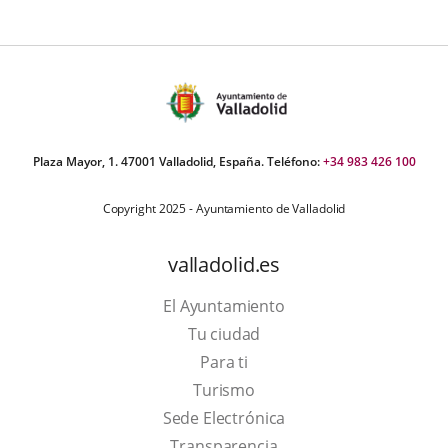
Plaza Mayor, 1. 47001 Valladolid, España. Teléfono:
+34 983 426 100
Copyright 2025 - Ayuntamiento de Valladolid
valladolid.es
El Ayuntamiento
Tu ciudad
Para ti
This
Turismo
link
Link
Sede Electrónica
will
to
Transparencia