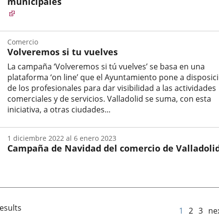
municipales
Comercio
Volveremos si tu vuelves
La campaña ‘Volveremos si tú vuelves’ se basa en una
plataforma ‘on line’ que el Ayuntamiento pone a disposic
de los profesionales para dar visibilidad a las actividades
comerciales y de servicios. Valladolid se suma, con esta
iniciativa, a otras ciudades...
Categoría
1
diciembre
2022
al
6
enero
2023
Campaña de Navidad del comercio de Valladoli
Fecha
de
inicio
del
evento
esults
1
2
3
ne