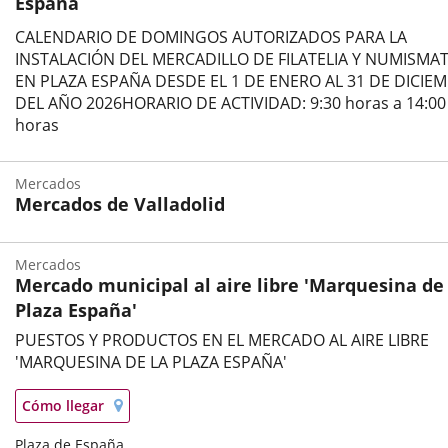
España
CALENDARIO DE DOMINGOS AUTORIZADOS PARA LA
INSTALACIÓN DEL MERCADILLO DE FILATELIA Y NUMISMAT
EN PLAZA ESPAÑA DESDE EL 1 DE ENERO AL 31 DE DICIE
DEL AÑO 2026HORARIO DE ACTIVIDAD: 9:30 horas a 14:00
horas
Categoría
Mercados
Mercados de Valladolid
Categoría
Mercados
Mercado municipal al aire libre 'Marquesina de 
Plaza España'
PUESTOS Y PRODUCTOS EN EL MERCADO AL AIRE LIBRE
'MARQUESINA DE LA PLAZA ESPAÑA'
Categoría
Localización
Enlace
Cómo llegar
en
a
mapa
Postal
Plaza de España
una