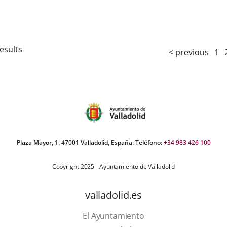
Bus
una
una
una
aplicación
aplicación
aplicación
externa.
externa.
externa.
esults
< previous
1
Plaza Mayor, 1. 47001 Valladolid, España. Teléfono:
+34 983 426 100
Copyright 2025 - Ayuntamiento de Valladolid
valladolid.es
El Ayuntamiento