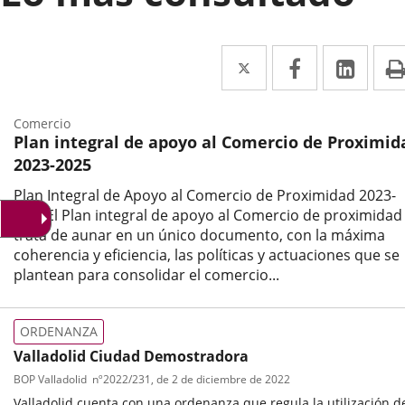
Twitter
Enlace
Facebook
Enlace
Link
Enla
a
a
a
una
una
una
Comercio
Plan integral de apoyo al Comercio de Proximid
aplicación
aplicación
aplic
2023-2025
externa.
externa.
exte
Plan Integral de Apoyo al Comercio de Proximidad 2023-
2025El Plan integral de apoyo al Comercio de proximidad
trata de aunar en un único documento, con la máxima
coherencia y eficiencia, las políticas y actuaciones que se
plantean para consolidar el comercio...
Categoría
ORDENANZA
Valladolid Ciudad Demostradora
BOP Valladolid
nº
2022/231
, de 2 de diciembre de 2022
Valladolid cuenta con una ordenanza que regula la utilización de