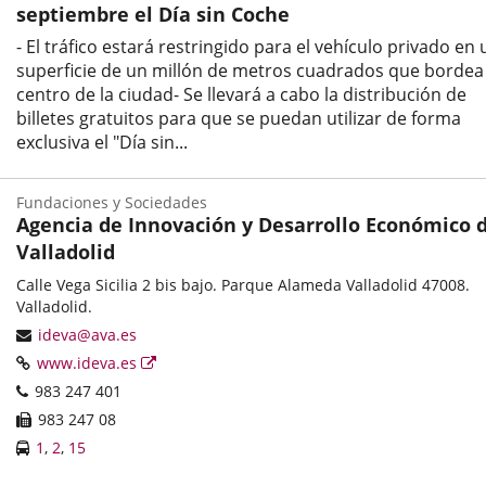
septiembre el Día sin Coche
- El tráfico estará restringido para el vehículo privado en
superficie de un millón de metros cuadrados que bordea 
centro de la ciudad- Se llevará a cabo la distribución de
billetes gratuitos para que se puedan utilizar de forma
exclusiva el "Día sin...
Fecha
de
Fundaciones y Sociedades
la
Agencia de Innovación y Desarrollo Económico 
noticia
Valladolid
Categoría
Postal
Calle Vega Sicilia 2 bis bajo. Parque Alameda Valladolid 47008.
address
Valladolid.
Email
ideva@ava.es
Web
Enlace
www.ideva.es
a
Phones
983 247 401
una
Fax
983 247 08
aplicación
Líneas
Enlace
Enlace
Enlace
1
,
2
,
15
externa.
-
a
a
a