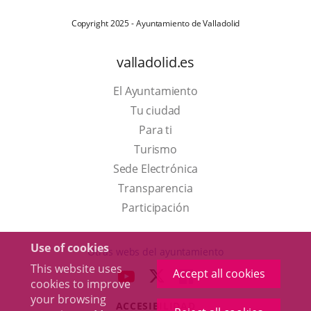
Copyright 2025 - Ayuntamiento de Valladolid
valladolid.es
El Ayuntamiento
Tu ciudad
Para ti
This
Turismo
link
Link
Sede Electrónica
will
to
Transparencia
open
external
Participación
in
application.
a
Use of cookies
Otras webs del ayuntamiento
pop-
This website uses
Accept all cookies
aderSocial
LINK
LINK
LINK
cookies to improve
up
TO
TO
TO
your browsing
window.
ACCESIBILIDAD
EXTERNAL
EXTERNAL
EXTERNAL