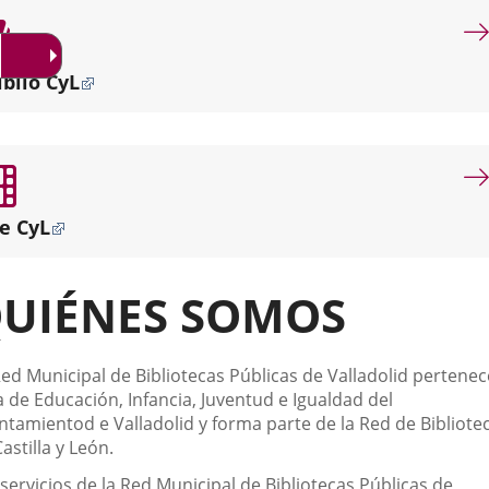
por
misión
dotar
iblio CyL
de
servicios
bibliotecarios
de
proximidad
a
e CyL
los
diferentes
puntos
UIÉNES SOMOS
de
la
ciudad.
scripción
ed Municipal de Bibliotecas Públicas de Valladolid pertenec
 de Educación, Infancia, Juventud e Igualdad del
ntamientod e Valladolid y forma parte de la Red de Bibliote
astilla y León.
servicios de la Red Municipal de Bibliotecas Públicas de