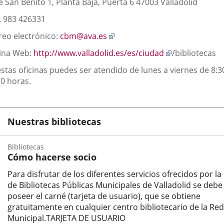
e San Benito 1, Planta Baja, Puerta 6 47003 Valladolid
n. 983 426331
Enlace
reo electrónico:
cbm@ava.es
a
Enlace
ina Web:
http://www.valladolid.es/es/ciudad
/bibliotecas
una
a
aplicación
estas oficinas puedes ser atendido de lunes a viernes de 8:3
una
externa.
30 horas.
aplicación
externa.
Nuestras bibliotecas
Bibliotecas
Cómo hacerse socio
Para disfrutar de los diferentes servicios ofrecidos por la
de Bibliotecas Públicas Municipales de Valladolid se debe
poseer el carné (tarjeta de usuario), que se obtiene
gratuitamente en cualquier centro bibliotecario de la Red
Municipal.TARJETA DE USUARIO