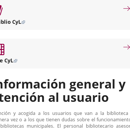
por
misión
dotar
iblio CyL
de
servicios
bibliotecarios
de
proximidad
a
e CyL
los
diferentes
puntos
nformación general y
de
la
tención al usuario
ciudad.
scripción
nción y acogida a los usuarios que van a la biblioteca
mera vez o a los que tienen dudas sobre el funcionamient
 bibliotecas municipales. El personal bibliotecario aseso