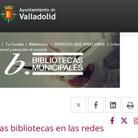
Portal
Jump to content
Web
del
Ayuntamiento
Home
Tu Ciudad
Bibliotecas
SERVICIOS QUE OFRECEMOS
Información
neral y atención al usuario
de
Valladolid
Bibliotecas
La
Top
Red
Municipal
Twitter
Enlace
Facebook
Enlace
Linked
Enlace
P
de
a
a
a
Bibliotecas
del
Link
Link
una
una
una
Ayuntamiento
as bibliotecas en las redes
to
to
de
aplicación
aplicación
aplica
external
exte