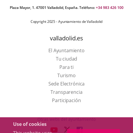
Plaza Mayor, 1. 47001 Valladolid, España. Teléfono:
+34 983 426 100
Copyright 2025 - Ayuntamiento de Valladolid
valladolid.es
El Ayuntamiento
Tu ciudad
Para ti
This
Turismo
link
Link
Sede Electrónica
will
to
Transparencia
open
external
Participación
in
application.
a
Otras webs del ayuntamiento
Use of cookies
pop-
aderSocial
LINK
LINK
LINK