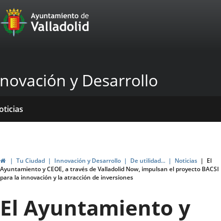
Portal
Jump to content
Web
del
Ayuntamiento
nnovación y Desarrollo
de
Valladolid
ome
rvicios
entros
yudas
ormativas
blicaciones
oticias
genda
ubvenciones
Home
Tu Ciudad
Innovación y Desarrollo
De utilidad...
Noticias
El
Ayuntamiento y CEOE, a través de Valladolid Now, impulsan el proyecto BACSI
para la innovación y la atracción de inversiones
El Ayuntamiento y