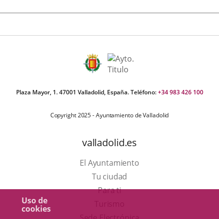
Plaza Mayor, 1. 47001 Valladolid, España. Teléfono:
+34 983 426 100
Copyright 2025 - Ayuntamiento de Valladolid
valladolid.es
El Ayuntamiento
Tu ciudad
Para ti
Uso de
Este
Turismo
cookies
enlace
Enlace
Sede Electrónica