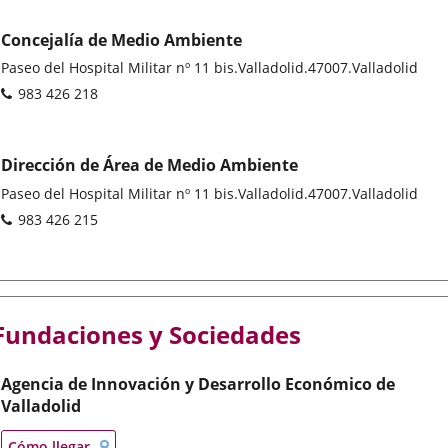
electrónico
Concejalía de Medio Ambiente
Dirección
Paseo del Hospital Militar nº 11 bis.
Valladolid.
47007.
Valladolid
postal
Teléfonos
983 426 218
Dirección de Área de Medio Ambiente
Dirección
Paseo del Hospital Militar nº 11 bis.
Valladolid.
47007.
Valladolid
postal
Teléfonos
983 426 215
Fundaciones y Sociedades
Agencia de Innovación y Desarrollo Económico de
Valladolid
Localización
Enlace
Cómo llegar