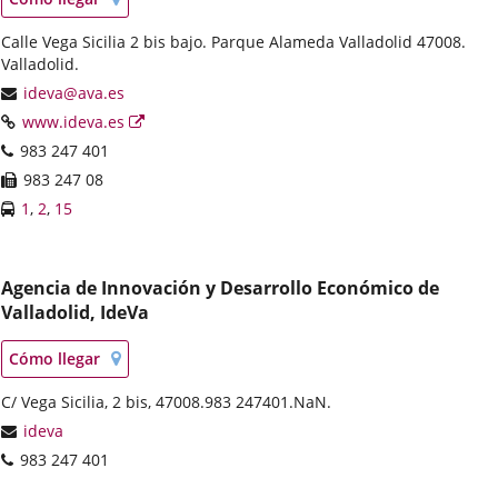
en
a
mapa
Dirección
Calle Vega Sicilia 2 bis bajo. Parque Alameda Valladolid 47008.
una
postal
Valladolid.
aplicación
externa.
Dirección
ideva@ava.es
de
Página
Enlace
www.ideva.es
correo
Web
a
Teléfonos
983 247 401
electrónico
una
Fax
983 247 08
aplicación
Líneas
Enlace
Enlace
Enlace
1
,
2
,
15
externa.
-
a
a
a
Bus
una
una
una
aplicación
aplicación
aplicación
Agencia de Innovación y Desarrollo Económico de
externa.
externa.
externa.
Valladolid, IdeVa
Localización
Enlace
Cómo llegar
en
a
mapa
Dirección
C/ Vega Sicilia, 2 bis, 47008.
una
983 247401.
NaN.
postal
aplicación
Dirección
ideva
externa.
de
Teléfonos
983 247 401
correo
electrónico