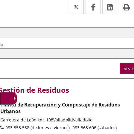
Twitter
Enlace
Facebook
Enlace
Linked
Enlace
P
a
a
a
arch
ral
una
una
una
ria
aplicación
aplicación
aplica
externa.
externa.
extern
ía
Sear
Gestión de Residuos
Planta de Recuperación y Compostaje de Residuos
Urbanos
Postal
Carretera de León km. 198
Valladolid
Valladolid
address
Phones
983 358 588 (de lunes a viernes)
983 363 606 (sábados)