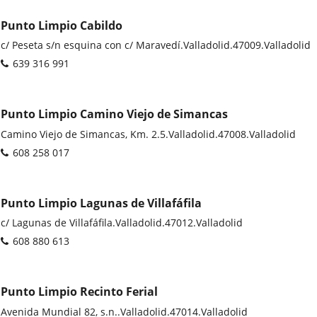
Punto Limpio Cabildo
Postal
c/ Peseta s/n esquina con c/ Maravedí.
Valladolid.
47009.
Valladolid
address
Phones
639 316 991
Punto Limpio Camino Viejo de Simancas
Postal
Camino Viejo de Simancas, Km. 2.5.
Valladolid.
47008.
Valladolid
address
Phones
608 258 017
Punto Limpio Lagunas de Villafáfila
Postal
c/ Lagunas de Villafáfila.
Valladolid.
47012.
Valladolid
address
Phones
608 880 613
Punto Limpio Recinto Ferial
Postal
Avenida Mundial 82, s.n..
Valladolid.
47014.
Valladolid