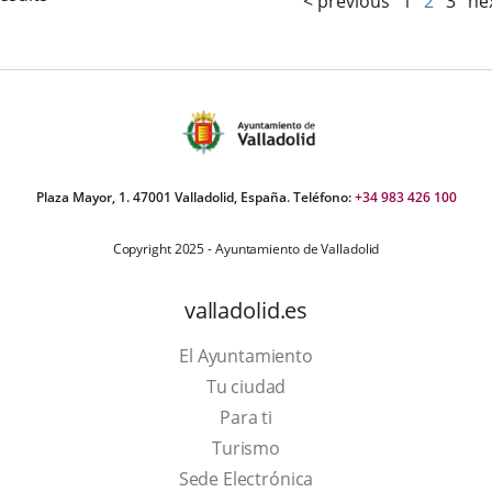
< previous
1
2
3
ne
Plaza Mayor, 1. 47001 Valladolid, España. Teléfono:
+34 983 426 100
Copyright 2025 - Ayuntamiento de Valladolid
valladolid.es
El Ayuntamiento
Tu ciudad
Para ti
This
Turismo
link
Link
Sede Electrónica