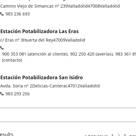
Postal
Camino Viejo de Simancas nº 239
Valladolid
47008
Valladolid
address
Phones
983 236 693
Estación Potabilizadora Las Eras
Postal
c/ Eras nº 3
Huerta del Rey
47009
Valladolid
address
Phones
900 353 081 (atención al cliente)
902 250 420 (averías)
983 361 8
(contacto)
Estación Potabilizadora San Isidro
Postal
Avda. Soria nº 2
Delicias-Canterac
47012
Valladolid
address
Phones
983 293 256
esults