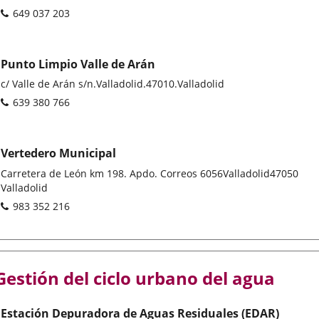
address
Phones
649 037 203
Punto Limpio Valle de Arán
Postal
c/ Valle de Arán s/n.
Valladolid.
47010.
Valladolid
address
Phones
639 380 766
Vertedero Municipal
Postal
Carretera de León km 198. Apdo. Correos 6056
Valladolid
47050
address
Valladolid
Phones
983 352 216
Gestión del ciclo urbano del agua
Estación Depuradora de Aguas Residuales (EDAR)