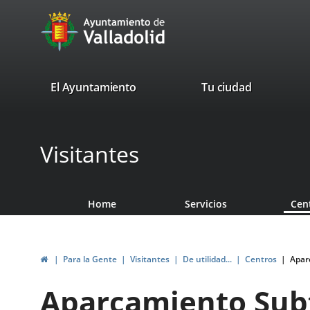
Portal
avaTop
Web
del
Ayuntamiento
valladolid.es
El Ayuntamiento
Tu ciudad
de
Valladolid
Visitantes
Home
Servicios
Cen
Home
Para la Gente
Visitantes
De utilidad...
Centros
Apar
Aparcamiento Subt