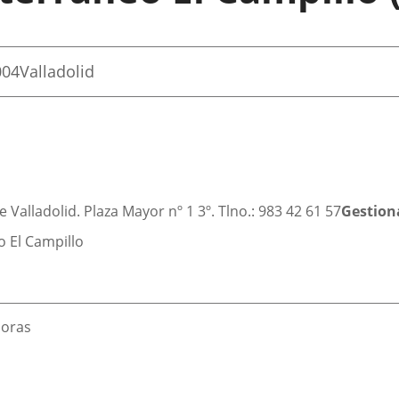
004
Valladolid
Valladolid. Plaza Mayor nº 1 3º. Tlno.: 983 42 61 57
Gestion
o El Campillo
horas