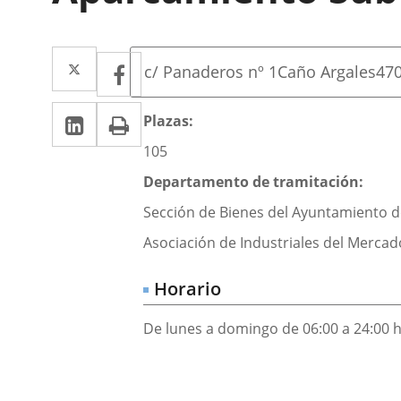
Dirección
Twitter
Enlace
Facebook
Enlace
Postal
c/ Panaderos nº 1
Caño Argales
47
a
a
address
Linkedin
Enlace
Print
una
Descripción
Plazas:
una
a
aplicación
105
aplicación
una
externa.
Departamento de tramitación:
externa.
aplicación
Sección de Bienes del Ayuntamiento de 
externa.
Asociación de Industriales del Mercad
Horario
De lunes a domingo de 06:00 a 24:00 