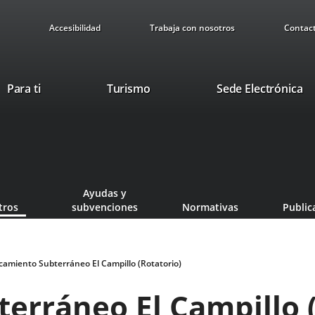
Accesibilidad
Trabaja con nosotros
Contac
This
Li
Para ti
Turismo
Sede Electrónica
link
to
will
ex
open
ap
in
a
pop-
Ayudas y
up
tros
subvenciones
Normativas
Public
window.
camiento Subterráneo El Campillo (Rotatorio)
erráneo El Campillo (