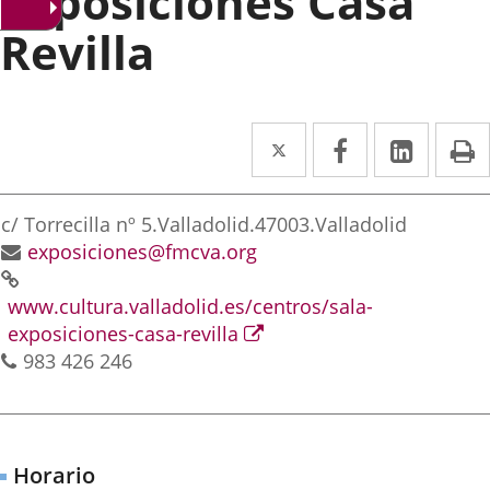
Exposiciones Casa
Revilla
Twitter
Enlace
Facebook
Enlace
Linked
Enlace
P
a
a
a
irección
una
una
una
Postal
c/ Torrecilla nº 5.
Valladolid.
47003.
Valladolid
aplicación
aplicación
aplica
address
Email
exposiciones@fmcva.org
Web
externa.
externa.
extern
www.cultura.valladolid.es/centros/sala-
Enlace
exposiciones-casa-revilla
Phones
a
983 426 246
una
aplicación
externa.
Horario