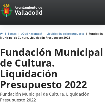
Portal
Jump to content
Web
del
Ayuntamiento
Home
Temas
¿Qué hacemos?
Liquidación del presupuesto
Fundación
Municipal de Cultura. Liquidación Presupuesto 2022
de
Fundación Municipal
Valladolid
de Cultura.
Liquidación
Presupuesto 2022
Fundación Municipal de Cultura. Liquidación
Presupuesto 2022