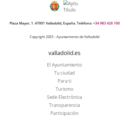
Plaza Mayor, 1. 47001 Valladolid, España. Teléfono:
+34 983 426 100
Copyright 2025 - Ayuntamiento de Valladolid
valladolid.es
El Ayuntamiento
Tu ciudad
Para ti
This
Turismo
link
Link
Sede Electrónica
will
to
Transparencia
open
external
Participación
in
application.