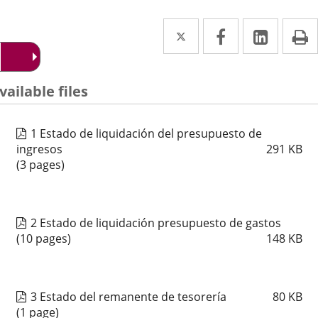
Twitter
Enlace
Facebook
Enlace
Linked
Enlace
P
a
a
a
una
una
una
escripción
vailable files
aplicación
aplicación
aplica
externa.
externa.
extern
1 Estado de liquidación del presupuesto de
ingresos
291
KB
(3 pages)
2 Estado de liquidación presupuesto de gastos
(10 pages)
148
KB
3 Estado del remanente de tesorería
80
KB
(1 page)