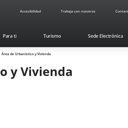
Accesibilidad
Trabaja con nosotros
Contac
This
Li
Para ti
Turismo
Sede Electrónica
link
to
will
ex
Área de Urbanístico y Vivienda
open
ap
in
o y Vivienda
a
pop-
up
window.