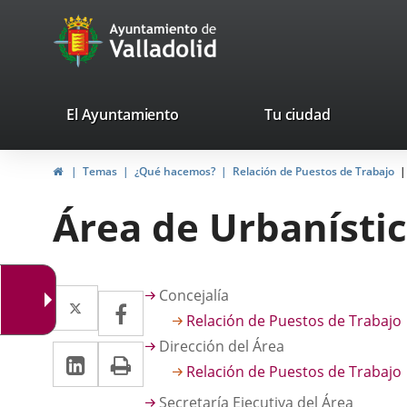
Portal
Jump to content
avaTop
Web
del
Ayuntamiento
valladolid.es
El Ayuntamiento
Tu ciudad
de
Home
Temas
¿Qué hacemos?
Relación de Puestos de Trabajo
Valladolid
Área de Urbanístic
Descripción
Twitter
Enlace
Concejalía
Facebook
Enlace
Relación de Puestos de Trabajo
a
a
Dirección del Área
Linkedin
Enlace
Print
una
una
Relación de Puestos de Trabajo
a
aplicación
aplicación
Secretaría Ejecutiva del Área