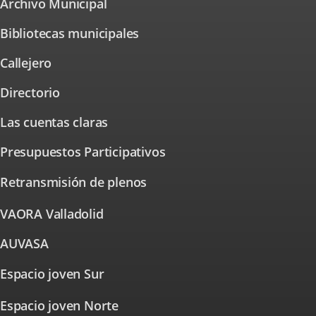
Archivo Municipal
Enlace
aplicación
a
externa.
una
Bibliotecas municipales
aplicación
externa.
Callejero
Enlace
a
una
Directorio
aplicación
externa.
Las cuentas claras
Presupuestos Participativos
Enlace
a
una
Retransmisión de plenos
aplicación
externa.
VAORA Valladolid
Enlace
a
una
AUVASA
Enlace
aplicación
a
externa.
una
Espacio joven Sur
Enlace
aplicación
externa.
a
Espacio joven Norte
una
Enlace
a