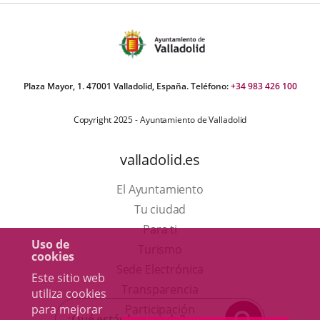
Plaza Mayor, 1. 47001 Valladolid, España. Teléfono:
+34 983 426 100
Copyright 2025 - Ayuntamiento de Valladolid
valladolid.es
El Ayuntamiento
Tu ciudad
Para ti
Uso de
Este
Turismo
cookies
enlace
Enlace
Sede Electrónica
Este sitio web
se
a
Transparencia
utiliza cookies
abrirá
una
para mejorar
Participación