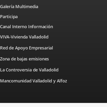
aplicación
una
Galería Multimedia
externa.
aplicación
externa.
Participa
⁭Canal Interno Información
VIVA-Vivienda Valladolid
Enlace
a
una
Red de Apoyo Empresarial
Enlace
aplicación
a
externa.
una
Zona de bajas emisiones
Enlace
aplicación
a
externa.
una
La Controversia de Valladolid
Enlace
aplicación
a
externa.
una
Mancomunidad Valladolid y Alfoz
aplicación
externa.