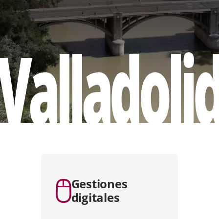
Valladoli
apositiva
e
Gestiones
digitales