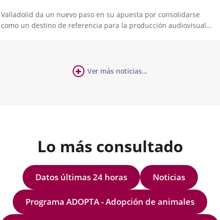
Valladolid da un nuevo paso en su apuesta por consolidarse
como un destino de referencia para la producción audiovisual
responsable con la ‘Guía para Rodajes Más Sostenibles en
Valladolid’. Un documento que pone a disposición de
productoras, profesionales e...
cha
Ver más noticias...
úmero
ticia
e
apositivas:
Lo más consultado
Datos últimas 24 horas
Noticias
Programa ADOPTA - Adopción de animales