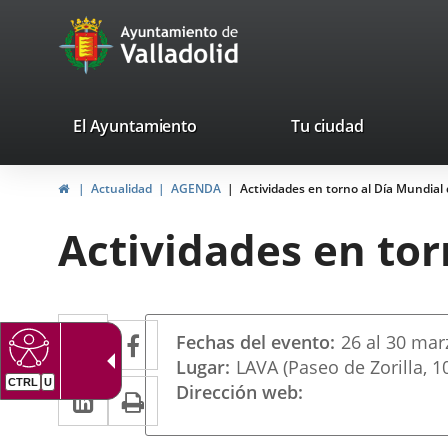
Portal
Saltar al contenido
avaTop
Web
del
Ayuntamiento
valladolid.es
El Ayuntamiento
Tu ciudad
de
Inicio
Actualidad
AGENDA
Actividades en torno al Día Mundial 
Valladolid
Actividades en tor
Datos
Twitter
Enlace
Facebook
Enlace
Fechas del evento
26
al
30
mar
del
a
a
Lugar
LAVA (Paseo de Zorilla, 1
evento
CTRL
U
LinkedIn
Enlace
Imprimir
Dirección web
una
una
a
aplicación
aplicación