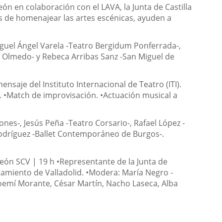
ón en colaboración con el LAVA, la Junta de Castilla
más de homenajear las artes escénicas, ayuden a
uel Ángel Varela -Teatro Bergidum Ponferrada-,
de Olmedo- y Rebeca Arribas Sanz -San Miguel de
aje del Instituto Internacional de Teatro (ITI).
 •Match de improvisación. •Actuación musical a
es-, Jesús Peña -Teatro Corsario-, Rafael López -
Rodríguez -Ballet Contemporáneo de Burgos-.
León SCV | 19 h •Representante de la Junta de
ntamiento de Valladolid. •Modera: María Negro -
 Noemí Morante, César Martín, Nacho Laseca, Alba