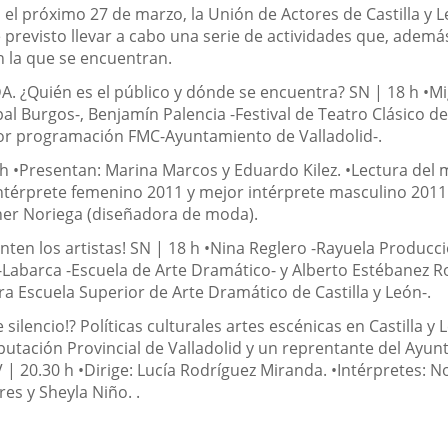
el próximo 27 de marzo, la Unión de Actores de Castilla y Le
ne previsto llevar a cabo una serie de actividades que, ade
en la que se encuentran.
uién es el público y dónde se encuentra? SN | 18 h •Mig
ipal Burgos-, Benjamín Palencia -Festival de Teatro Clásico 
tor programación FMC-Ayuntamiento de Valladolid-.
resentan: Marina Marcos y Eduardo Kilez. •Lectura del mens
ntérprete femenino 2011 y mejor intérprete masculino 2011.
her Noriega (diseñadora de moda).
 los artistas! SN | 18 h •Nina Reglero -Rayuela Produccion
z-Labarca -Escuela de Arte Dramático- y Alberto Estébanez 
a Escuela Superior de Arte Dramático de Castilla y León-.
ncio!? Políticas culturales artes escénicas en Castilla y 
iputación Provincial de Valladolid y un reprentante del Ayu
V | 20.30 h •Dirige: Lucía Rodríguez Miranda. •Intérpretes:
res y Sheyla Niño. .