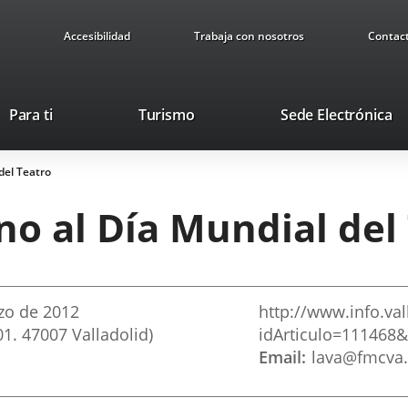
Accesibilidad
Trabaja con nosotros
Contac
Este
En
Para ti
Turismo
Sede Electrónica
enlace
a
se
u
del Teatro
abrirá
ap
en
ex
no al Día Mundial del
una
ventana
nueva.
zo
de 2012
http://www.info.va
01. 47007 Valladolid)
idArticulo=11146
Email
lava@fmcva.