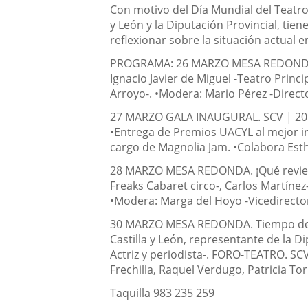
una
Descripción
externa.
Con motivo del Día Mundial del Teatro 
externa.
y León y la Diputación Provincial, tie
aplicación
reflexionar sobre la situación actual 
externa.
PROGRAMA: 26 MARZO MESA REDONDA. ¿Q
Ignacio Javier de Miguel -Teatro Princ
Arroyo-. •Modera: Mario Pérez -Direc
27 MARZO GALA INAUGURAL. SCV | 20h •P
•Entrega de Premios UACYL al mejor i
cargo de Magnolia Jam. •Colabora Est
28 MARZO MESA REDONDA. ¡Qué revienten
Freaks Cabaret circo-, Carlos Martíne
•Modera: Marga del Hoyo -Vicedirector
30 MARZO MESA REDONDA. Tiempo de sile
Castilla y León, representante de la D
Actriz y periodista-. FORO-TEATRO. SC
Frechilla, Raquel Verdugo, Patricia Tor
Taquilla 983 235 259