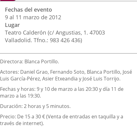
Datos
una
una
una
Fechas del evento
del
aplicación
aplicación
aplica
9
al
11
marzo
de 2012
evento
Lugar
externa.
externa.
extern
Teatro Calderón (c/ Angustias, 1. 47003
Valladolid. Tfno.: 983 426 436)
Descripción
Directora: Blanca Portillo.
Actores: Daniel Grao, Fernando Soto, Blanca Portillo, José
Luis García-Pérez, Asier Etxeandia y José Luis Torrijo.
Fechas y horas: 9 y 10 de marzo a las 20:30 y día 11 de
marzo a las 19:30.
Duración: 2 horas y 5 minutos.
Precio: De 15 a 30 € (Venta de entradas en taquilla y a
través de internet).