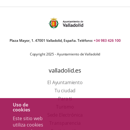
Plaza Mayor, 1. 47001 Valladolid, España. Teléfono:
+34 983 426 100
Copyright 2025 - Ayuntamiento de Valladolid
valladolid.es
El Ayuntamiento
Tu ciudad
Para ti
Uso de
Este
Turismo
cookies
enlace
Enlace
Sede Electrónica
Este sitio web
se
a
Transparencia
utiliza cookies