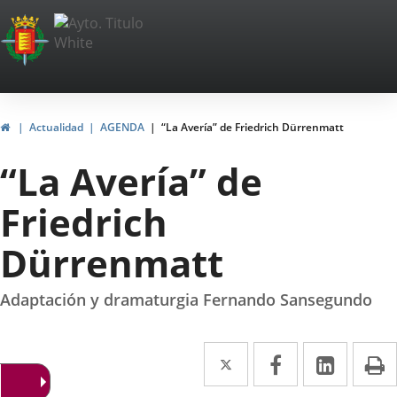
Portal
Saltar al contenido
Web
del
Ayuntamiento
Inicio
Actualidad
AGENDA
“La Avería” de Friedrich Dürrenmatt
de
“La Avería” de
Valladolid
Friedrich
Dürrenmatt
Adaptación y dramaturgia Fernando Sansegundo
Twitter
Enlace
Facebook
Enlace
Linke
Enlace
I
a
a
a