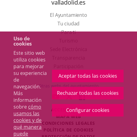
valladolid.es
El Ayuntamiento
Tu ciudad
Para ti
Uso de
Este
Turismo
cookies
enlace
Enlace
Sede Electrónica
Este sitio web
se
a
Transparencia
utiliza cookies
abrirá
una
Participación
para mejorar
su experiencia
en
aplicación
Aceptar todas las cookies
de
una
externa.
Otras webs del ayuntamiento
navegación.
ventana
Rechazar todas las cookies
Más
aderSocial
ENLACE
ENLACE
ENLACE
información
nueva.
A
A
A
sobre
cómo
ACCESIBILIDAD
Configurar cookies
UNA
UNA
UNA
usamos las
MAPA WEB
APLICACIÓN
APLICACIÓN
APLICACIÓN
cookies y de
r
CONDICIONES LEGALES
EXTERNA.
EXTERNA.
EXTERNA.
qué manera
POLÍTICA DE COOKIES
puede
PROTECCIÓN DE DATOS