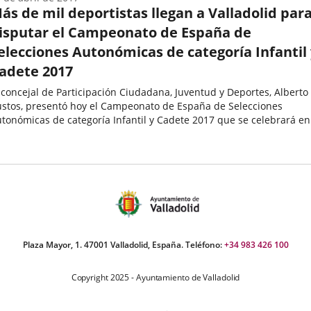
ás de mil deportistas llegan a Valladolid par
isputar el Campeonato de España de
elecciones Autonómicas de categoría Infantil 
adete 2017
 concejal de Participación Ciudadana, Juventud y Deportes, Alberto
stos, presentó hoy el Campeonato de España de Selecciones
tonómicas de categoría Infantil y Cadete 2017 que se celebrará en
lladolid del 19 al 23 de abril, un torneo que convertirá a...
echa
e
oticia
Plaza Mayor, 1. 47001 Valladolid, España. Teléfono:
+34 983 426 100
Copyright 2025 - Ayuntamiento de Valladolid