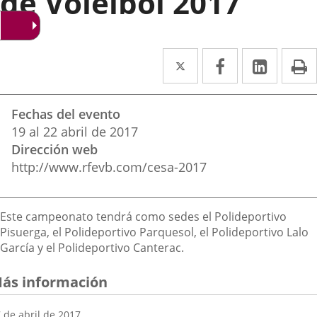
de Voleibol 2017
Twitter
Enlace
Facebook
Enlace
Linke
Enlace
I
a
a
a
Datos
una
una
una
Fechas del evento
del
aplicación
aplicación
aplica
19
al
22
abril
de 2017
evento
Dirección web
externa.
externa.
extern
http://www.rfevb.com/cesa-2017
Descripción
Este campeonato tendrá como sedes el Polideportivo
Pisuerga, el Polideportivo Parquesol, el Polideportivo Lalo
García y el Polideportivo Canterac.
ás información
 de abril de 2017