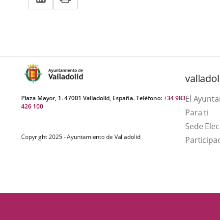
a
aplicación
aplicación
una
externa.
externa.
aplicación
externa.
valladol
El Ayunt
Plaza Mayor, 1. 47001 Valladolid, España. Teléfono:
+34 983
426 100
Para ti
Sede Elec
Copyright 2025 - Ayuntamiento de Valladolid
Participa