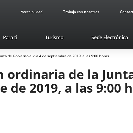
Accesibilidad
Trabaja con nosotros
Contac
Este
En
Para ti
Turismo
Sede Electrónica
enlace
a
se
u
Junta de Gobierno el día 4 de septiembre de 2019, a las 9:00 horas
abrirá
ap
en
ex
n ordinaria de la Junt
una
ventana
e de 2019, a las 9:00 
nueva.