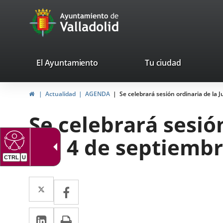
Portal
Saltar al contenido
avaTop
Web
del
Ayuntamiento
valladolid.es
El Ayuntamiento
Tu ciudad
de
Inicio
Actualidad
AGENDA
Se celebrará sesión ordinaria de la 
Valladolid
Se celebrará sesió
día 4 de septiembr
CTRL
U
Twitter
Enlace
Facebook
Enlace
a
a
LinkedIn
Enlace
Imprimir
una
una