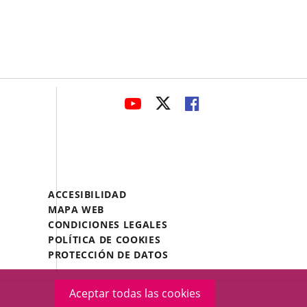
avaHeaderSocial
ENLACE
ENLACE
ENLACE
A
A
A
UNA
UNA
UNA
APLICACIÓN
APLICACIÓN
APLICACIÓN
EXTERNA.
EXTERNA.
EXTERNA.
Menú
ACCESIBILIDAD
Legal
MAPA WEB
Footer
CONDICIONES LEGALES
POLÍTICA DE COOKIES
PROTECCIÓN DE DATOS
Aceptar todas las cookies