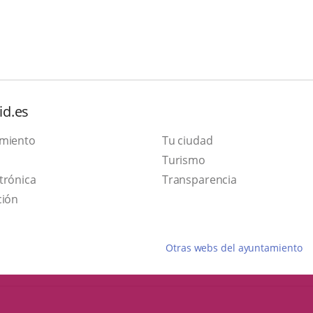
id.es
amiento
Tu ciudad
Este
Turismo
Enlace
enlace
trónica
Transparencia
a
se
ción
una
abrirá
aplicación
en
Otras webs del ayuntamiento
externa.
una
ventana
nueva.