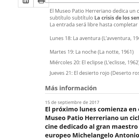
una
a
aplicación
aplicación
Descripción
El Museo Patio Herreriano dedica un ci
una
subtítulo subtítulo
La crisis de los s
externa.
externa.
La entrada será libre hasta completar
aplicación
externa.
Lunes 18: La aventura (L’avventura, 19
Martes 19: La noche (La notte, 1961)
Miércoles 20: El eclipse (L’eclisse, 1962
Jueves 21: El desierto rojo (Deserto ro
Más información
15 de septiembre de 2017
El próximo lunes comienza en 
Museo Patio Herreriano un cic
cine dedicado al gran maestro
europeo Michelangelo Antonio