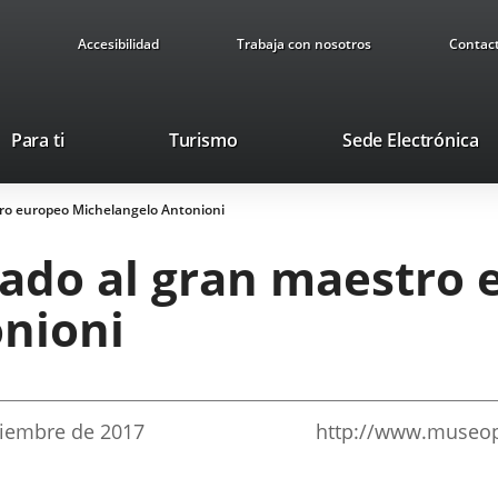
Accesibilidad
Trabaja con nosotros
Contac
Este
En
Para ti
Turismo
Sede Electrónica
enlace
a
se
u
tro europeo Michelangelo Antonioni
abrirá
ap
en
ex
cado al gran maestro
una
ventana
nioni
nueva.
tiembre
de 2017
http://www.museop