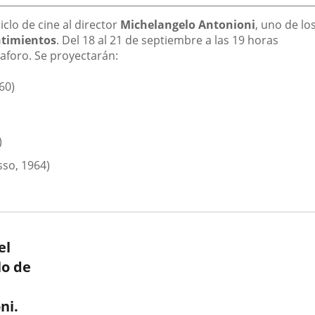
clo de cine al director
Michelangelo Antonioni
, uno de lo
entimientos
. Del 18 al 21 de septiembre a las 19 horas
 aforo. Se proyectarán:
60)
)
sso, 1964)
el
lo de
ni.