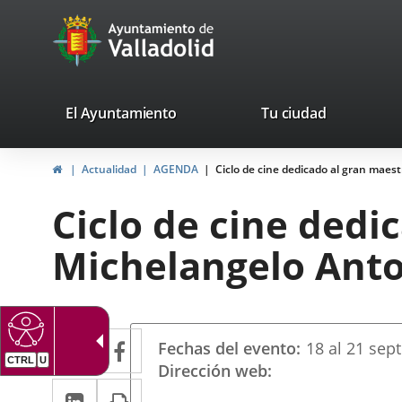
Portal
Saltar al contenido
avaTop
Web
del
Ayuntamiento
valladolid.es
El Ayuntamiento
Tu ciudad
de
Inicio
Actualidad
AGENDA
Ciclo de cine dedicado al gran maes
Valladolid
Ciclo de cine dedi
Michelangelo Anto
Datos
Twitter
Enlace
Facebook
Enlace
Fechas del evento
18
al
21
sep
del
a
a
Dirección web
evento
LinkedIn
Enlace
Imprimir
una