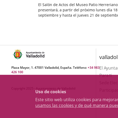
El Salón de Actos del Museo Patio Herreriano
presentará, a partir del próximo lunes día 18
septiembre y hasta el jueves 21 de septiembr
de cine dedicado a uno de los grandes maest
Fecha
cine europeo como fue MICHELANGELO ANTO
de
ciclo de...
la
noticia
valladol
El Ayunt
Plaza Mayor, 1. 47001 Valladolid, España. Teléfono:
+34 983
426 100
Para ti
Sede Elec
Copyright 2025 - Ayuntamiento de Valladolid
Participa
Uso de cookies
Este sitio web utiliza cookies para mejo
usamos las cookies y de qué manera pue