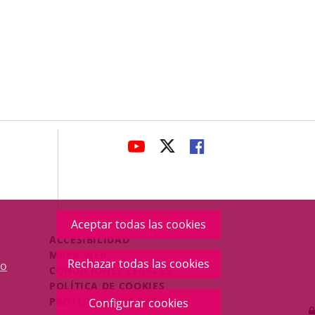
avaHeaderSocial
ENLACE
ENLACE
ENLACE
A
A
A
UNA
UNA
UNA
APLICACIÓN
APLICACIÓN
APLICACIÓN
EXTERNA.
EXTERNA.
EXTERNA.
Aceptar todas las cookies
Menú
ACCESIBILIDAD
Legal
MAPA WEB
Rechazar todas las cookies
o
Footer
CONDICIONES LEGALES
POLÍTICA DE COOKIES
PROTECCIÓN DE DATOS
Configurar cookies