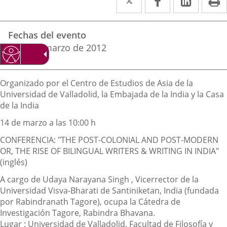
a
a
a
Datos
una
una
una
Fechas del evento
del
aplicación
aplicación
aplica
14
al
16
marzo
de 2012
evento
externa.
externa.
extern
Descripción
Organizado por el Centro de Estudios de Asia de la
Universidad de Valladolid, la Embajada de la India y la Casa
de la India
14 de marzo a las 10:00 h
CONFERENCIA: "THE POST-COLONIAL AND POST-MODERN
OR, THE RISE OF BILINGUAL WRITERS & WRITING IN INDIA"
(inglés)
A cargo de Udaya Narayana Singh , Vicerrector de la
Universidad Visva-Bharati de Santiniketan, India (fundada
por Rabindranath Tagore), ocupa la Cátedra de
Investigación Tagore, Rabindra Bhavana.
Lugar : Universidad de Valladolid, Facultad de Filosofía y