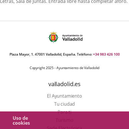
Letras, Sala de Juntas. Entrada libre hasta completar aforo.
Plaza Mayor, 1. 47001 Valladolid, España. Teléfono:
+34 983 426 100
Copyright 2025 - Ayuntamiento de Valladolid
valladolid.es
El Ayuntamiento
Tu ciudad
Para ti
Uso de
Este
Turismo
cookies
enlace
Enlace
Sede Electrónica