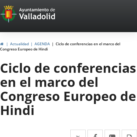
Portal
Saltar al contenido
Web
del
Ayuntamiento
Inicio
Actualidad
AGENDA
Ciclo de conferencias en el marco del
Congreso Europeo de Hindi
de
Ciclo de conferencias
Valladolid
en el marco del
Congreso Europeo de
Hindi
Twitter
Enlace
Facebook
Enlace
Linke
Enlace
I