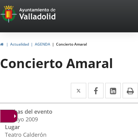
Portal
Saltar al contenido
Web
del
Ayuntamiento
Inicio
Actualidad
AGENDA
Concierto Amaral
de
Concierto Amaral
Valladolid
Twitter
Enlace
Facebook
Enlace
Linke
Enlace
I
a
a
a
Datos
una
una
una
Fechas del evento
del
aplicación
aplicación
aplica
5
mayo
2009
evento
Lugar
externa.
externa.
extern
Teatro Calderón