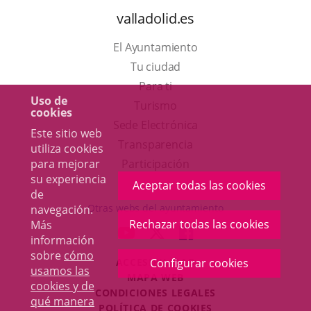
valladolid.es
El Ayuntamiento
Tu ciudad
Para ti
Uso de
Este
Turismo
cookies
enlace
Enlace
Sede Electrónica
Este sitio web
se
a
Transparencia
utiliza cookies
abrirá
una
para mejorar
Participación
su experiencia
en
aplicación
Aceptar todas las cookies
de
una
externa.
Otras webs del ayuntamiento
navegación.
ventana
Rechazar todas las cookies
Más
aderSocial
ENLACE
ENLACE
ENLACE
información
nueva.
A
A
A
sobre
cómo
ACCESIBILIDAD
Configurar cookies
UNA
UNA
UNA
usamos las
MAPA WEB
APLICACIÓN
APLICACIÓN
APLICACIÓN
cookies y de
r
CONDICIONES LEGALES
EXTERNA.
EXTERNA.
EXTERNA.
qué manera
POLÍTICA DE COOKIES