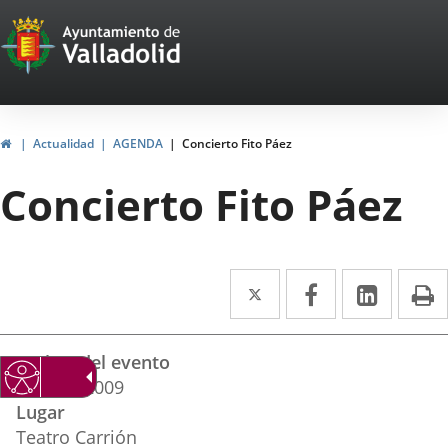
Portal
Saltar al contenido
Web
del
Ayuntamiento
Inicio
Actualidad
AGENDA
Concierto Fito Páez
de
Concierto Fito Páez
Valladolid
Twitter
Enlace
Facebook
Enlace
Linke
Enlace
I
a
a
a
Datos
una
una
una
Fechas del evento
del
aplicación
aplicación
aplica
28
abril
2009
evento
Lugar
externa.
externa.
extern
Teatro Carrión