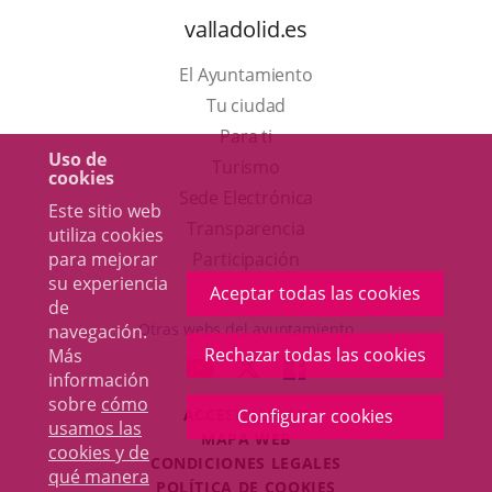
valladolid.es
El Ayuntamiento
Tu ciudad
Para ti
Uso de
Este
Turismo
cookies
enlace
Enlace
Sede Electrónica
Este sitio web
se
a
Transparencia
utiliza cookies
abrirá
una
para mejorar
Participación
su experiencia
en
aplicación
Aceptar todas las cookies
de
una
externa.
Otras webs del ayuntamiento
navegación.
ventana
Rechazar todas las cookies
Más
aderSocial
ENLACE
ENLACE
ENLACE
información
nueva.
A
A
A
sobre
cómo
ACCESIBILIDAD
Configurar cookies
UNA
UNA
UNA
usamos las
MAPA WEB
APLICACIÓN
APLICACIÓN
APLICACIÓN
cookies y de
r
CONDICIONES LEGALES
EXTERNA.
EXTERNA.
EXTERNA.
qué manera
POLÍTICA DE COOKIES