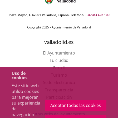
Plaza Mayor, 1. 47001 Valladolid, España. Teléfono:
+34 983 426 100
Copyright 2025 - Ayuntamiento de Valladolid
valladolid.es
El Ayuntamiento
Tu ciudad
Para ti
Uso de
Este
Turismo
cookies
enlace
Enlace
Sede Electrónica
Este sitio web
se
a
Transparencia
utiliza cookies
abrirá
una
para mejorar
Participación
su experiencia
en
aplicación
Aceptar todas las cookies
de
una
externa.
Otras webs del ayuntamiento
navegación.