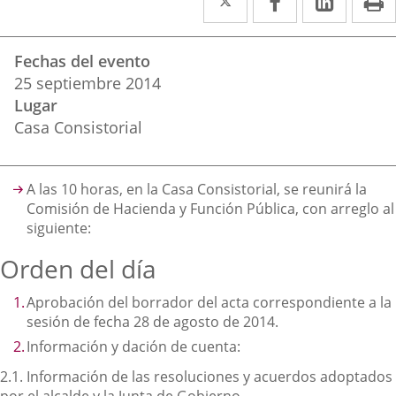
a
a
a
Datos
una
una
una
Fechas del evento
del
aplicación
aplicación
aplica
25
septiembre
2014
evento
Lugar
externa.
externa.
extern
Casa Consistorial
Descripción
A las 10 horas, en la Casa Consistorial, se reunirá la
Comisión de Hacienda y Función Pública, con arreglo al
siguiente:
Orden del día
Aprobación del borrador del acta correspondiente a la
sesión de fecha 28 de agosto de 2014.
Información y dación de cuenta:
2.1. Información de las resoluciones y acuerdos adoptados