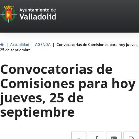
Portal
Saltar al contenido
Web
del
Ayuntamiento
Inicio
Actualidad
AGENDA
Convocatorias de Comisiones para hoy jueves,
25 de septiembre
de
Convocatorias de
Valladolid
Comisiones para hoy
jueves, 25 de
septiembre
Twitter
Enlace
Facebook
Enlace
Linke
Enlace
I