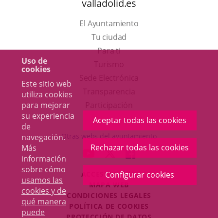
valladolid.es
El Ayuntamiento
Tu ciudad
Para ti
Uso de
Este
Turismo
cookies
enlace
Enlace
Sede Electrónica
Este sitio web
se
a
Transparencia
utiliza cookies
abrirá
una
para mejorar
Participación
su experiencia
en
aplicación
Aceptar todas las cookies
de
una
externa.
Otras webs del ayuntamiento
navegación.
ventana
Rechazar todas las cookies
Más
aderSocial
ENLACE
ENLACE
ENLACE
información
nueva.
A
A
A
sobre
cómo
ACCESIBILIDAD
Configurar cookies
UNA
UNA
UNA
usamos las
MAPA WEB
APLICACIÓN
APLICACIÓN
APLICACIÓN
cookies y de
r
CONDICIONES LEGALES
EXTERNA.
EXTERNA.
EXTERNA.
qué manera
POLÍTICA DE COOKIES
puede
PROTECCIÓN DE DATOS