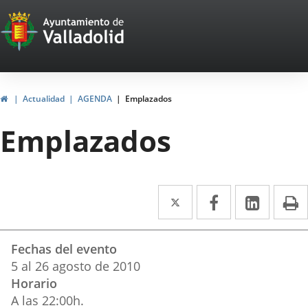
Portal
Saltar al contenido
Web
del
Ayuntamiento
Inicio
Actualidad
AGENDA
Emplazados
de
Emplazados
Valladolid
Twitter
Enlace
Facebook
Enlace
Linke
Enlace
I
a
a
a
Datos
una
una
una
Fechas del evento
del
aplicación
aplicación
aplica
5
al
26
agosto
de 2010
evento
Horario
externa.
externa.
extern
A las 22:00h.