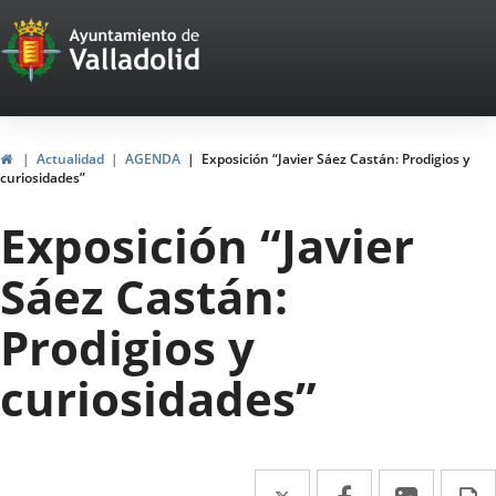
Portal
Saltar al contenido
Web
del
Ayuntamiento
Inicio
Actualidad
AGENDA
Exposición “Javier Sáez Castán: Prodigios y
curiosidades”
de
Exposición “Javier
Valladolid
Sáez Castán:
Prodigios y
curiosidades”
Twitter
Enlace
Facebook
Enlace
Linke
Enlace
I