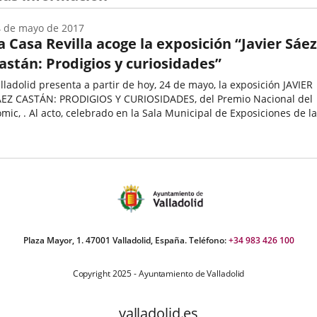
 de mayo de 2017
a Casa Revilla acoge la exposición “Javier Sáez
astán: Prodigios y curiosidades”
lladolid presenta a partir de hoy, 24 de mayo, la exposición JAVIER
EZ CASTÁN: PRODIGIOS Y CURIOSIDADES, del Premio Nacional del
mic, . Al acto, celebrado en la Sala Municipal de Exposiciones de la
sa Revilla, han asistido la concejala...
echa
e
oticia
Plaza Mayor, 1. 47001 Valladolid, España. Teléfono:
+34 983 426 100
Copyright 2025 - Ayuntamiento de Valladolid
valladolid.es