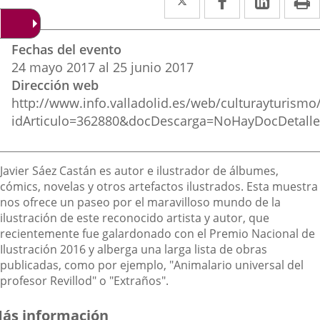
a
a
a
Datos
una
una
una
Fechas del evento
del
aplicación
aplicación
aplica
24
mayo
2017
al
25
junio
2017
evento
Dirección web
externa.
externa.
extern
http://www.info.valladolid.es/web/culturayturismo
idArticulo=362880&docDescarga=NoHayDocDetall
Descripción
Javier Sáez Castán es autor e ilustrador de álbumes,
cómics, novelas y otros artefactos ilustrados.
Esta muestra
nos ofrece un paseo por el maravilloso mundo de la
ilustración de este reconocido artista y autor, que
recientemente fue galardonado con el Premio Nacional de
Ilustración 2016 y alberga una larga lista de obras
publicadas, como por ejemplo, "Animalario universal del
profesor Revillod" o "Extraños".
ás información