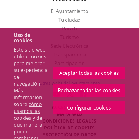
El Ayuntamiento
Tu ciudad
Para ti
Uso de
Este
Turismo
cookies
enlace
Enlace
Sede Electrónica
Este sitio web
se
a
Transparencia
utiliza cookies
abrirá
una
Participación
para mejorar
su experiencia
en
aplicación
Aceptar todas las cookies
de
una
externa.
Otras webs del ayuntamiento
navegación.
ventana
Rechazar todas las cookies
Más
aderSocial
ENLACE
ENLACE
ENLACE
información
nueva.
A
A
A
sobre
cómo
ACCESIBILIDAD
Configurar cookies
UNA
UNA
UNA
usamos las
MAPA WEB
APLICACIÓN
APLICACIÓN
APLICACIÓN
cookies y de
r
CONDICIONES LEGALES
EXTERNA.
EXTERNA.
EXTERNA.
qué manera
POLÍTICA DE COOKIES
puede
PROTECCIÓN DE DATOS
cambiar su