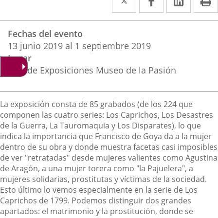
a
a
a
Datos
una
una
una
Fechas del evento
del
aplicación
aplicación
aplica
13
junio
2019
al
1
septiembre
2019
evento
Lugar
externa.
externa.
extern
Sala de Exposiciones Museo de la Pasión
Descripción
La exposición consta de 85 grabados (de los 224 que
componen las cuatro series: Los Caprichos, Los Desastres
de la Guerra, La Tauromaquia y Los Disparates), lo que
indica la importancia que Francisco de Goya da a la mujer
dentro de su obra y donde muestra facetas casi imposibles
de ver "retratadas" desde mujeres valientes como Agustina
de Aragón, a una mujer torera como "la Pajuelera", a
mujeres solidarias, prostitutas y víctimas de la sociedad.
Esto último lo vemos especialmente en la serie de Los
Caprichos de 1799. Podemos distinguir dos grandes
apartados: el matrimonio y la prostitución, donde se