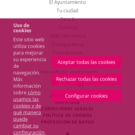
El Ayuntamiento
Tu ciudad
Para ti
Uso de
Este
Turismo
cookies
enlace
Enlace
Sede Electrónica
Este sitio web
se
a
Transparencia
utiliza cookies
abrirá
una
para mejorar
Participación
su experiencia
en
aplicación
Aceptar todas las cookies
de
una
externa.
Otras webs del ayuntamiento
navegación.
ventana
Rechazar todas las cookies
Más
aderSocial
ENLACE
ENLACE
ENLACE
información
nueva.
A
A
A
sobre
cómo
ACCESIBILIDAD
Configurar cookies
UNA
UNA
UNA
usamos las
MAPA WEB
APLICACIÓN
APLICACIÓN
APLICACIÓN
cookies y de
r
CONDICIONES LEGALES
EXTERNA.
EXTERNA.
EXTERNA.
qué manera
POLÍTICA DE COOKIES
puede
PROTECCIÓN DE DATOS
cambiar su
Toggl
configuración
.
Iniciar
navig