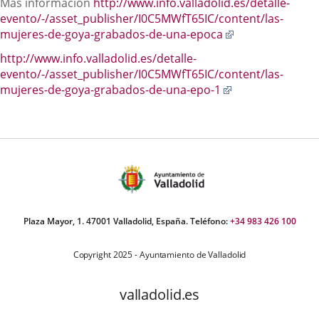
Más información
http://www.info.valladolid.es/detalle-
evento/-/asset_publisher/I0C5MWfT65IC/content/las-
Enlace
mujeres-de-goya-grabados-de-una-epoca
a
http://www.info.valladolid.es/detalle-
una
evento/-/asset_publisher/I0C5MWfT65IC/content/las-
aplicación
Enlace
mujeres-de-goya-grabados-de-una-epo-1
externa.
a
una
aplicación
externa.
Plaza Mayor, 1. 47001 Valladolid, España. Teléfono:
+34 983 426 100
Copyright 2025 - Ayuntamiento de Valladolid
valladolid.es