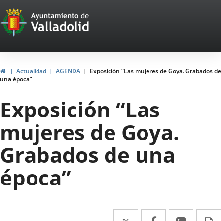
Portal
Saltar al contenido
Web
del
Ayuntamiento
Inicio
Actualidad
AGENDA
Exposición “Las mujeres de Goya. Grabados de
una época”
de
Exposición “Las
Valladolid
mujeres de Goya.
Grabados de una
época”
Twitter
Enlace
Facebook
Enlace
Linke
Enlace
I