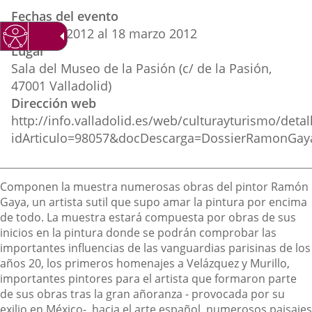
Datos
una
una
una
Fechas del evento
del
aplicación
aplicación
aplica
20
enero
2012
al
18
marzo
2012
evento
Lugar
externa.
externa.
extern
Sala del Museo de la Pasión (c/ de la Pasión,
47001 Valladolid)
Dirección web
http://info.valladolid.es/web/culturayturismo/deta
idArticulo=98057&docDescarga=DossierRamonGa
Descripción
Componen la muestra numerosas obras del pintor Ramón
Gaya, un artista sutil que supo amar la pintura por encima
de todo. La muestra estará compuesta por obras de sus
inicios en la pintura donde se podrán comprobar las
importantes influencias de las vanguardias parisinas de los
años 20, los primeros homenajes a Velázquez y Murillo,
importantes pintores para el artista que formaron parte
de sus obras tras la gran añoranza - provocada por su
exilio en México-, hacia el arte español, numerosos paisajes