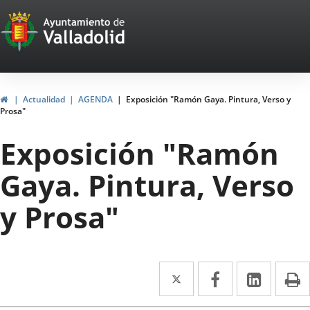
Portal
Saltar al contenido
Web
del
Ayuntamiento
Inicio
Actualidad
AGENDA
Exposición "Ramón Gaya. Pintura, Verso y
Prosa"
de
Exposición "Ramón
Valladolid
Gaya. Pintura, Verso
y Prosa"
Twitter
Enlace
Facebook
Enlace
Linke
Enlace
I
a
a
a