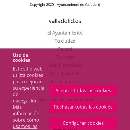
Copyright 2025 - Ayuntamiento de Valladolid
valladolid.es
El Ayuntamiento
Tu ciudad
Para ti
Uso de
Este
Turismo
cookies
enlace
Enlace
Sede Electrónica
Este sitio web
se
a
Transparencia
utiliza cookies
abrirá
una
para mejorar
Participación
su experiencia
en
aplicación
Aceptar todas las cookies
de
una
externa.
Otras webs del ayuntamiento
navegación.
ventana
Rechazar todas las cookies
Más
aderSocial
ENLACE
ENLACE
ENLACE
información
nueva.
A
A
A
sobre
cómo
ACCESIBILIDAD
Configurar cookies
UNA
UNA
UNA
usamos las
MAPA WEB