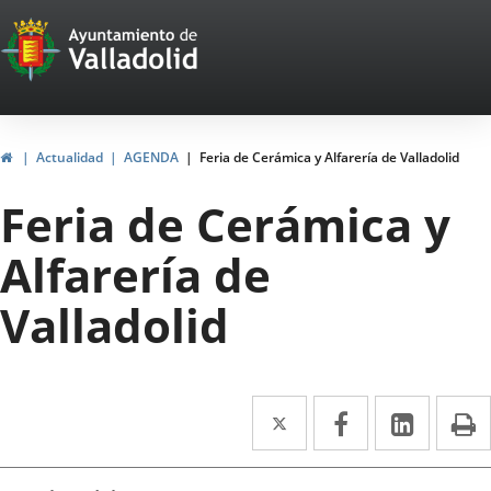
Portal
Saltar al contenido
Web
del
Ayuntamiento
Inicio
Actualidad
AGENDA
Feria de Cerámica y Alfarería de Valladolid
de
Feria de Cerámica y
Valladolid
Alfarería de
Valladolid
Twitter
Enlace
Facebook
Enlace
Linke
Enlace
I
a
a
a
Datos
una
una
una