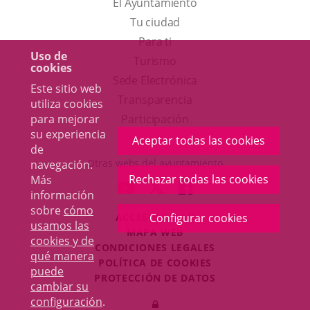
El Ayuntamiento
Tu ciudad
Para ti
Uso de
Este
Turismo
cookies
enlace
Enlace
Sede Electrónica
Este sitio web
se
a
Transparencia
utiliza cookies
abrirá
una
Participación
para mejorar
su experiencia
en
aplicación
Aceptar todas las cookies
de
una
externa.
Otras webs del ayuntamiento
navegación.
ventana
Rechazar todas las cookies
Más
aderSocial
ENLACE
ENLACE
ENLACE
información
nueva.
A
A
A
sobre
cómo
ACCESIBILIDAD
Configurar cookies
UNA
UNA
UNA
usamos las
MAPA WEB
APLICACIÓN
APLICACIÓN
APLICACIÓN
cookies y de
r
CONDICIONES LEGALES
EXTERNA.
EXTERNA.
EXTERNA.
qué manera
POLÍTICA DE COOKIES
puede
PROTECCIÓN DE DATOS
cambiar su
Toggl
configuración
.
Iniciar
navig