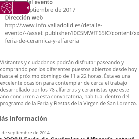
Fechas del evento
del
aplicación
aplicación
aplica
6
al
10
septiembre
de 2017
evento
Dirección web
externa.
externa.
extern
http://www.info.valladolid.es/detalle-
evento/-/asset_publisher/I0C5MWfT65IC/content/xx
feria-de-ceramica-y-alfareria
Descripción
Visitantes y ciudadanos podrán disfrutar paseando y
comprando por los diferentes puestos abiertos desde hoy
hasta el próximo domingo de 11 a 22 horas. Ésta es una
excelente ocasión para contemplar de cerca el trabajo
desarrollado por los 78 alfareros y ceramistas que este
año concurren a esta convocatoria, habitual dentro del
programa de la Feria y Fiestas de la Virgen de San Lorenzo.
ás información
 de septiembre de 2014