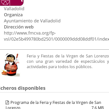
Lugar
externa.
externa.
extern
Valladolid
Organiza
Ayuntamiento de Valladolid
Dirección web
http://www.fmcva.org/fp-
vsl/02e5b499780bd2501/0000009ddd08ddf01/index
Descripción
Feria y Fiestas de la Virgen de San Lorenzo
con una gran variedad de espectáculos y
actividades para todos los públicos.
icheros disponibles
Programa de la Feria y Fiestas de la Virgen de San
Lorenzo
7,6
MB