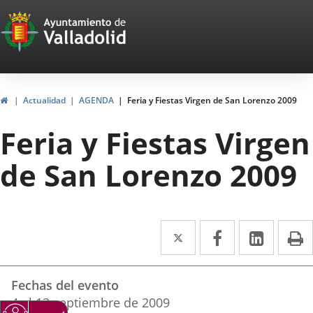
Portal
Saltar al contenido
Web
del
Ayuntamiento
Inicio
Actualidad
AGENDA
Feria y Fiestas Virgen de San Lorenzo 2009
de
Feria y Fiestas Virgen
Valladolid
de San Lorenzo 2009
Twitter
Enlace
Facebook
Enlace
Linke
Enlace
I
a
a
a
Datos
una
una
una
Fechas del evento
del
aplicación
aplicación
aplica
4
al
13
septiembre
de 2009
evento