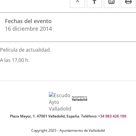
a
a
a
Datos
una
una
una
Fechas del evento
del
aplicación
aplicación
aplica
16
diciembre
2014
evento
externa.
externa.
extern
Descripción
Película de actualidad.
A las 17,00 h.
Plaza Mayor, 1. 47001 Valladolid, España. Teléfono:
+34 983 426 100
Copyright 2025 - Ayuntamiento de Valladolid