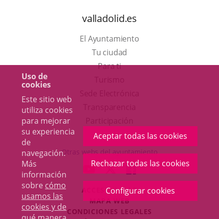
valladolid.es
El Ayuntamiento
Tu ciudad
Para ti
Uso de
Este
Turismo
cookies
enlace
Enlace
Sede Electrónica
Este sitio web
se
a
Transparencia
utiliza cookies
abrirá
una
para mejorar
Participación
su experiencia
en
aplicación
Aceptar todas las cookies
de
una
externa.
Otras webs del ayuntamiento
navegación.
ventana
Rechazar todas las cookies
Más
aderSocial
ENLACE
ENLACE
ENLACE
información
nueva.
A
A
A
sobre
cómo
ACCESIBILIDAD
Configurar cookies
UNA
UNA
UNA
usamos las
MAPA WEB
APLICACIÓN
APLICACIÓN
APLICACIÓN
cookies y de
r
CONDICIONES LEGALES
EXTERNA.
EXTERNA.
EXTERNA.
qué manera