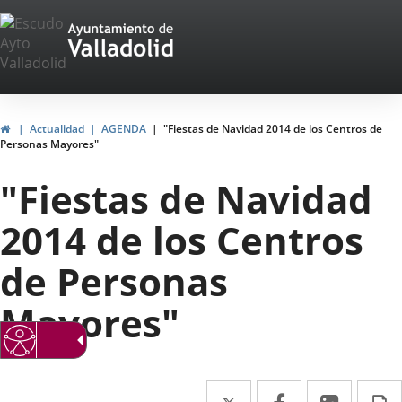
Portal
Saltar al contenido
Web
del
Ayuntamiento
Inicio
Actualidad
AGENDA
"Fiestas de Navidad 2014 de los Centros de
Personas Mayores"
de
"Fiestas de Navidad
Valladolid
2014 de los Centros
de Personas
Mayores"
Twitter
Enlace
Facebook
Enlace
Linke
Enlace
I