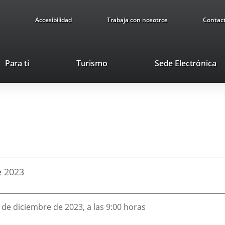
Accesibilidad
Trabaja con nosotros
Contac
Este
En
Para ti
Turismo
Sede Electrónica
enlace
a
se
u
abrirá
ap
en
ex
una
ventana
nueva.
e
2023
6 de diciembre de 2023, a las 9:00 horas