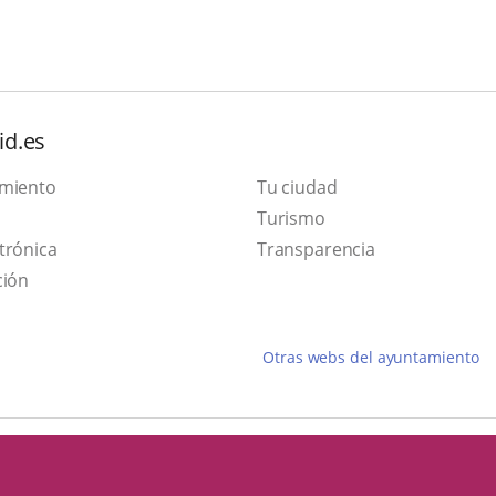
id.es
amiento
Tu ciudad
Este
Turismo
Enlace
enlace
trónica
Transparencia
a
se
ción
una
abrirá
aplicación
en
Otras webs del ayuntamiento
externa.
una
ventana
nueva.