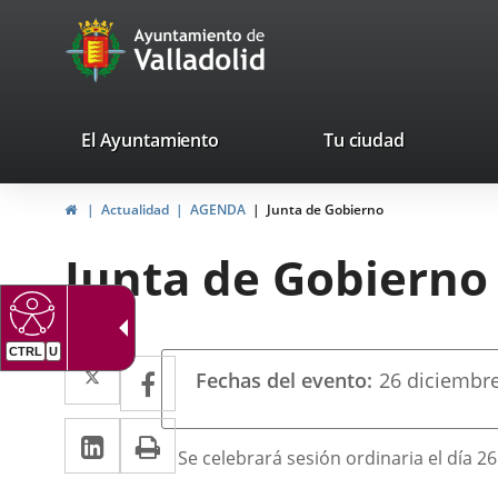
Portal
Saltar al contenido
avaTop
Web
del
Ayuntamiento
valladolid.es
El Ayuntamiento
Tu ciudad
de
Inicio
Actualidad
AGENDA
Junta de Gobierno
Valladolid
Junta de Gobierno
CTRL
U
Datos
Twitter
Enlace
Facebook
Enlace
Fechas del evento
26
diciembr
del
a
a
evento
LinkedIn
Enlace
Imprimir
una
una
Descripción
Se celebrará sesión ordinaria el día 2
a
aplicación
aplicación