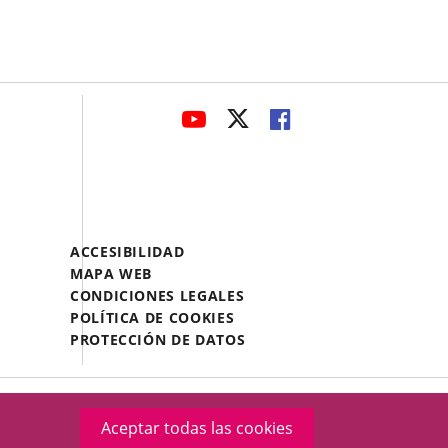
avaHeaderSocial
ENLACE
ENLACE
ENLACE
A
A
A
UNA
UNA
UNA
APLICACIÓN
APLICACIÓN
APLICACIÓN
EXTERNA.
EXTERNA.
EXTERNA.
Menú
ACCESIBILIDAD
Legal
MAPA WEB
Footer
CONDICIONES LEGALES
POLÍTICA DE COOKIES
PROTECCIÓN DE DATOS
Aceptar todas las cookies