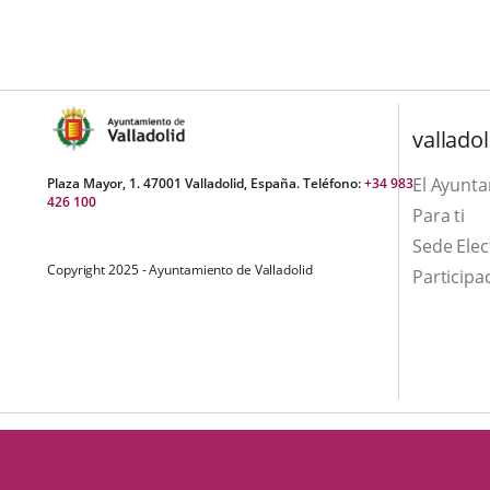
una
externa.
externa.
aplicación
externa.
valladol
El Ayunt
Plaza Mayor, 1. 47001 Valladolid, España. Teléfono:
+34 983
426 100
Para ti
Sede Elec
Copyright 2025 - Ayuntamiento de Valladolid
Participa