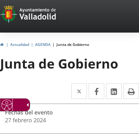
Portal
Saltar al contenido
Web
del
Ayuntamiento
Inicio
Actualidad
AGENDA
Junta de Gobierno
de
Junta de Gobierno
Valladolid
Twitter
Enlace
Facebook
Enlace
Linke
Enlace
I
a
a
a
Datos
una
una
una
Fechas del evento
del
aplicación
aplicación
aplica
27
febrero
2024
evento
externa.
externa.
extern